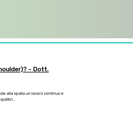
houlder)? – Dott.
de alla spalla un lavoro continuo e
uilibri...