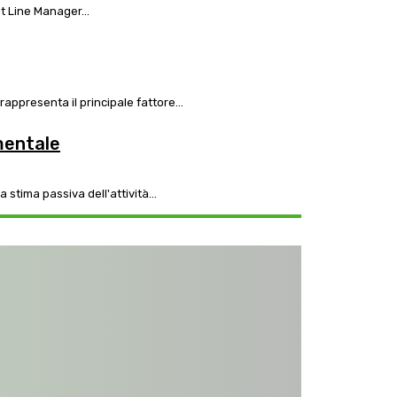
a di Antonio Novellino, Market Line Manager...
rappresenta il principale fattore...
mentale
 stima passiva dell'attività...