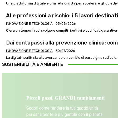
AI e professioni a rischio: i 5 lavori destina
INNOVAZIONE E TECNOLOGIA
03/08/2026
C'era un tempo in cui svolgere compiti ripetitivi e codificati garantiva
Dai contapassi alla prevenzione clinica: c
INNOVAZIONE E TECNOLOGIA
30/07/2026
La digital health sta attraversando un cambio di paradigma radicale. Se 
SOSTENIBILITÀ E AMBIENTE
Piccoli passi, GRANDI cambiamenti
Scopri come rendere la tua quotidianità
più sana per te e più gentile con il pianeta.