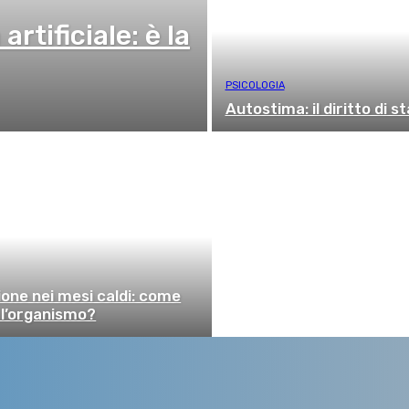
artificiale: è la
PSICOLOGIA
Autostima: il diritto di s
one nei mesi caldi: come
 l’organismo?