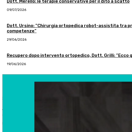
Dott. Merello: le terapie conservative per il dito a scatto
09/07/2026
Dott. Ursino: “Chirurgia ortopedica robot-assistita tra pr
competenze”
29/06/2026
Recupero dopo intervento ortopedico, Dott. Grilli: “Ecco q
19/06/2026
Spalla congelata: così si può alleviare il dolore! – Dott. Pa
12/06/2026
CHIRURGIA PLASTICA
Mastoplastica, cosa si valuta durante la pr
04/08/2026
https://youtube.com/shorts/NZrfEklmPXw La mastoplastica, sia essa addi