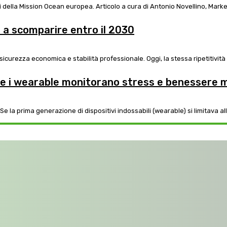
Una piattaforma digitale e una rete di città per accelerare gli obiettivi della Mission Ocean europea. Articolo a cur
ti a scomparire entro il 2030
 sicurezza economica e stabilità professionale. Oggi, la stessa ripetitività 
ome i wearable monitorano stress e benessere 
la prima generazione di dispositivi indossabili (wearable) si limitava alla