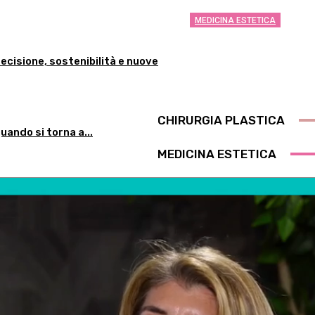
MEDICINA ESTETICA
Differenza tra m
ecisione, sostenibilità e nuove
cosa sapere pri
Qui Salute
-
22/04/2025
0
CHIRURGIA PLASTICA
uando si torna a...
MEDICINA ESTETICA
storino
ima visita? – Dott.ssa Emmanuelle Vigna
tiva, riduttiva o una mastopessi, non è un intervento standardizzato, ma