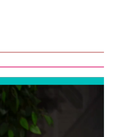
edicina estetica e chirurgia estetica:
ma di scegliere
 un percorso che deve essere costruito sulla singola paziente....