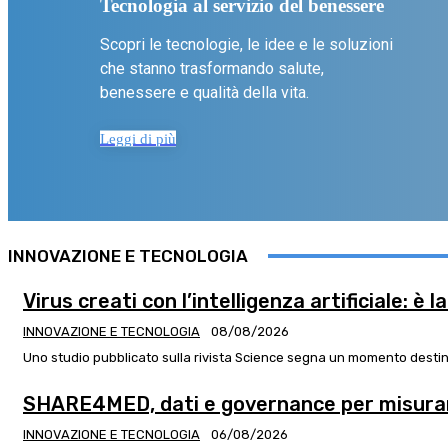
Tecnologia al servizio del benessere
Scopri le tecnologie, le idee e le soluzioni
che stanno trasformando salute,
benessere e qualità della vita.
Leggi di più
INNOVAZIONE E TECNOLOGIA
Virus creati con l’intelligenza artificiale: è l
INNOVAZIONE E TECNOLOGIA
08/08/2026
Uno studio pubblicato sulla rivista Science segna un momento destinato
SHARE4MED, dati e governance per misurar
INNOVAZIONE E TECNOLOGIA
06/08/2026