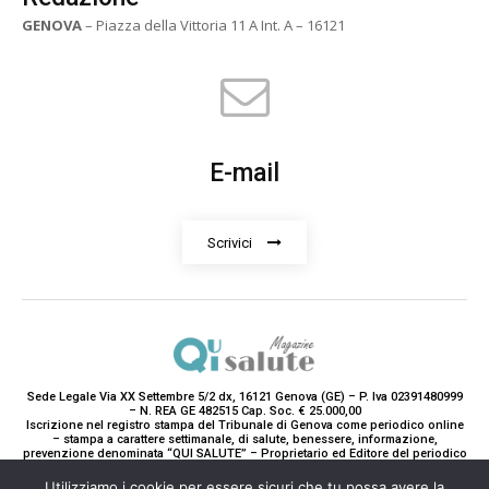
GENOVA
– Piazza della Vittoria 11 A Int. A – 16121
E-mail
Scrivici
Sede Legale Via XX Settembre 5/2 dx, 16121 Genova (GE) – P. Iva 02391480999
– N. REA GE 482515 Cap. Soc. € 25.000,00
Iscrizione nel registro stampa del Tribunale di Genova come periodico online
– stampa a carattere settimanale, di salute, benessere, informazione,
prevenzione denominata “QUI SALUTE” – Proprietario ed Editore del periodico
è Teddy Luxury srl – Direttrice Responsabile con tutti gli obblighi di legge è
Paola Gavarone. (Iscrizione registro stampa R.V. 5663/2020 Reg. Stampa
Utilizziamo i cookie per essere sicuri che tu possa avere la