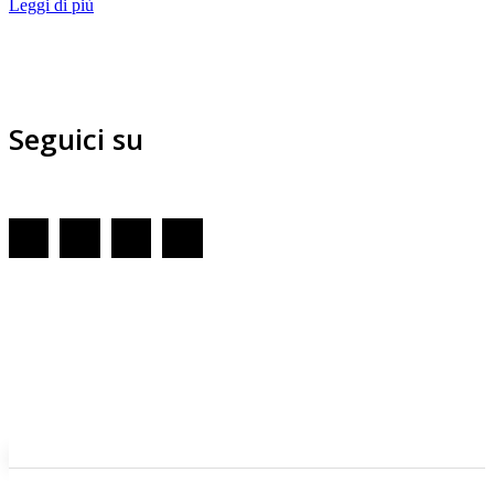
Leggi di più
Seguici su
Redazione
GENOVA
– Piazza della Vittoria 11 A Int. A – 16121
E-mail
Scrivici