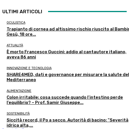
ULTIMI ARTICOLI
OCULISTICA
Trapianto di cornea ad altissimo rischio riuscito al Bambi
Gesù, 18 ore...
ATTUALITÀ
È morto Francesco Guccini: addio al cantautore italiano,
aveva 86 anni
INNOVAZIONE E TECNOLOGIA
SHARE4MED, dati e governance per misurare la salute de
Mediterraneo
ALIMENTAZIONE
Colon irritabile: cosa succede quando l’intestino perde
l’equilibrio? – Prof. Samir Giuseppe...
SOSTENIBILITÀ
Siccità record, il Po a secco. Autorità di bacino: “Severità
idrica alta,...