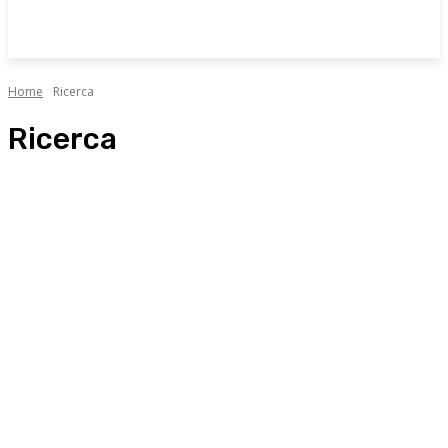
Home
Ricerca
Ricerca
Alimentazione
Allergologia
Attualità
Cardiologia
Chirurgia plastica
Curiosità e consigli
Dermatologia
Endocrinologia
Fisiatria
Fisioterapia
Geriatria
Ginecologia
Innovazione e tecnologia
Interviste
Medicina estetica