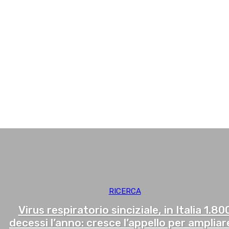
Neurologia
Oculistica
Odontoiatria
Oncologia
Ortopedia
Otorinolaringoiatria
Pediatria
Psicologia
QUI Talk
Sostenibilità
Sports&Lifestyle
Urologia
RICERCA
Virus respiratorio sinciziale, in Italia 1.80
decessi l’anno: cresce l’appello per ampliare