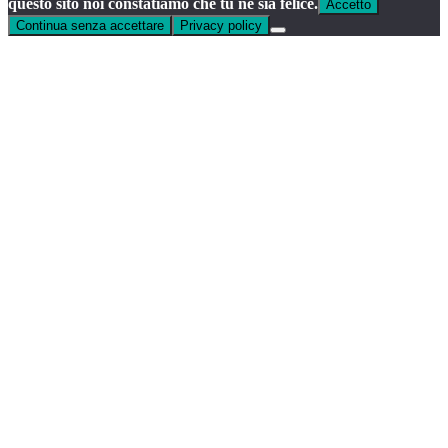
questo sito noi constatiamo che tu ne sia felice.
Accetto
Continua senza accettare
Privacy policy