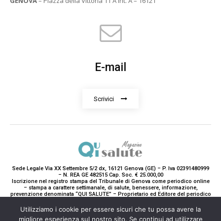
GENOVA
– Piazza della Vittoria 11 A Int. A – 16121
E-mail
Scrivici
Sede Legale Via XX Settembre 5/2 dx, 16121 Genova (GE) – P. Iva 02391480999
– N. REA GE 482515 Cap. Soc. € 25.000,00
Iscrizione nel registro stampa del Tribunale di Genova come periodico online
– stampa a carattere settimanale, di salute, benessere, informazione,
prevenzione denominata “QUI SALUTE” – Proprietario ed Editore del periodico
è Teddy Luxury srl – Direttrice Responsabile con tutti gli obblighi di legge è
Paola Gavarone. (Iscrizione registro stampa R.V. 5663/2020 Reg. Stampa
Utilizziamo i cookie per essere sicuri che tu possa avere la
N.14/2020 Cron. 890/2020).
migliore esperienza sul nostro sito. Se continui ad utilizzare