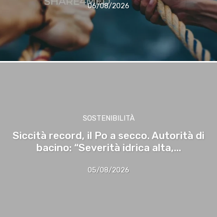
06/08/2026
SOSTENIBILITÀ
Siccità record, il Po a secco. Autorità di
bacino: “Severità idrica alta,...
05/08/2026