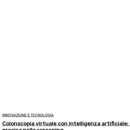
INNOVAZIONE E TECNOLOGIA
Colonscopia virtuale con intelligenza artificiale:
precisa nello screening