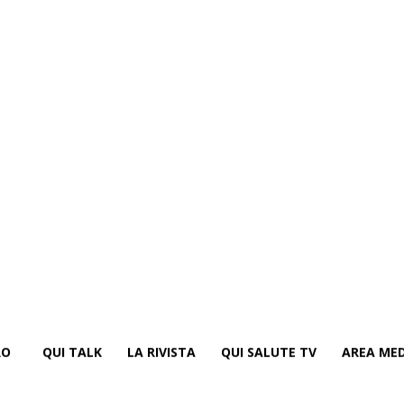
RO
QUI TALK
LA RIVISTA
QUI SALUTE TV
AREA MED