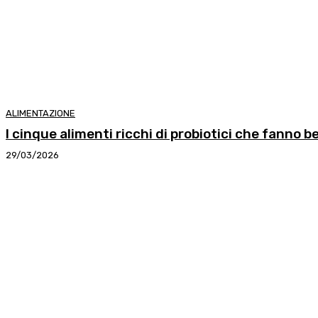
ALIMENTAZIONE
I cinque alimenti ricchi di probiotici che fanno b
29/03/2026