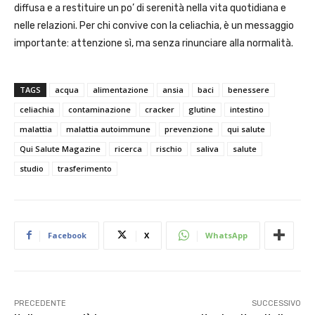
diffusa e a restituire un po’ di serenità nella vita quotidiana e
nelle relazioni. Per chi convive con la celiachia, è un messaggio
importante: attenzione sì, ma senza rinunciare alla normalità.
TAGS
acqua
alimentazione
ansia
baci
benessere
celiachia
contaminazione
cracker
glutine
intestino
malattia
malattia autoimmune
prevenzione
qui salute
Qui Salute Magazine
ricerca
rischio
saliva
salute
studio
trasferimento
Facebook
X
WhatsApp
PRECEDENTE
SUCCESSIVO