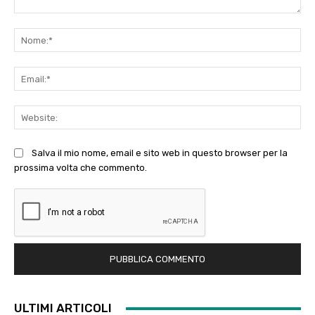
Commento:
No
Ema
Web
Salva il mio nome, email e sito web in questo browser per la
prossima volta che commento.
ULTIMI ARTICOLI