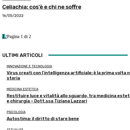
Celiachia: cos’è e chi ne soffre
16/05/2022
1
2
Pagina 1 di 2
ULTIMI ARTICOLI
INNOVAZIONE E TECNOLOGIA
Virus creati con l’intelligenza artificiale: è la prima volta n
storia
MEDICINA ESTETICA
Restituire luce e vitalità allo sguardo, tra medicina estet
e chirurgia – Dott.ssa Tiziana Lazzari
PSICOLOGIA
Autostima: il diritto di stare bene
ATTUALITÀ