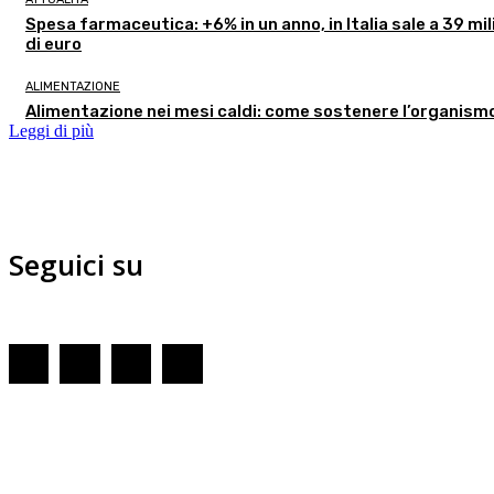
Spesa farmaceutica: +6% in un anno, in Italia sale a 39 mil
di euro
ALIMENTAZIONE
Alimentazione nei mesi caldi: come sostenere l’organism
Leggi di più
Seguici su
Redazione
GENOVA
– Piazza della Vittoria 11 A Int. A – 16121