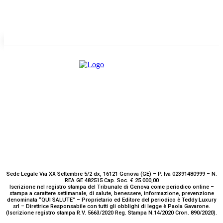
E-mail
Scrivici
Sede Legale Via XX Settembre 5/2 dx, 16121 Genova (GE) – P. Iva 02391480999 – N.
REA GE 482515 Cap. Soc. € 25.000,00
Iscrizione nel registro stampa del Tribunale di Genova come periodico online –
stampa a carattere settimanale, di salute, benessere, informazione, prevenzione
denominata “QUI SALUTE” – Proprietario ed Editore del periodico è Teddy Luxury
srl – Direttrice Responsabile con tutti gli obblighi di legge è Paola Gavarone.
(Iscrizione registro stampa R.V. 5663/2020 Reg. Stampa N.14/2020 Cron. 890/2020).