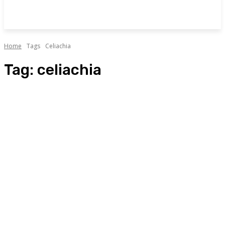
Home
Tags
Celiachia
Tag:
celiachia