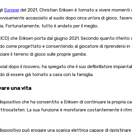
gli
Europei
del 2021, Christian Eriksen è tornato a vivere momenti
visamente accasciato al suolo dopo circa un’ora di gioco, facendo
ia. Fortunatamente, tutto è andato per il meglio.
(ICD) che Eriksen porta dal giugno 2021. Secondo quanto riferito 
ndo come progettato e consentendo al giocatore di riprendersi in 
ciare il terreno di gioco sulle proprie gambe.
al dopo il ricovero, ha spiegato che il suo defibrillatore impiant
do di essere già tornato a casa con la famiglia.
vare una vita
 dispositivo che ha consentito a Eriksen di continuare la propria carr
 elettrocateteri. La sua funzione è monitorare costantemente il ri
dispositivo può erogare una scarica elettrica capace di ripristinare