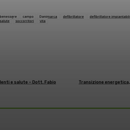
benessere
campo
Danimarca
defibrillatore
defibrillatore impiantabil
salute
soccorritori
vita
sApp
Linkedin
nti e salute – Dott. Fabio
Transizione energetica, 
o: