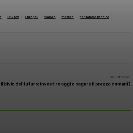
e
Eriksen
Europei
malore
medico
personale medico
SUCCESSIVO
il bivio del futuro: investire oggi o pagare il prezzo domani?