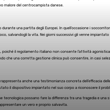
ovo malore del centrocampista danese.
o durante una partita degli Europei. In quell’occasione i soccorri
ioco, salvandogli la vita. Nei giorni successivi gli venne impianta
A, poiché il regolamento italiano non consente l’attività agonistica
 che una corretta gestione clinica può consentire, in casi selezion
, rappresenta anche una testimonianza concreta dell’efficacia dell
 è stato il dispositivo impiantato nel suo corpo a riconoscere il pr
tecnologica possano fare la differenza tra una tragedia e una sto
rappresentare un vero e proprio salvavita.