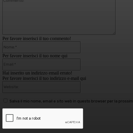
Per favore inserisci il tuo commento!
Nome:*
Per favore inserisci il tuo nome qui
Email:*
Hai inserito un indirizzo email errato!
Per favore inserisci il tuo indirizzo e-mail qui
Website:
Salva il mio nome, email e sito web in questo browser per la pross