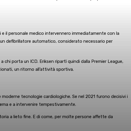
tori e il personale medico intervennero immediatamente con la
to un defibrillatore automatico, considerato necessario per
 a chi porta un ICD. Eriksen ripartì quindi dalla Premier League,
ati, un ritorno all’attività sportiva.
e moderne tecnologie cardiologiche. Se nel 2021 furono decisivi i
oblema e a intervenire tempestivamente.
ria a lieto fine. E di come, per molte persone affette da