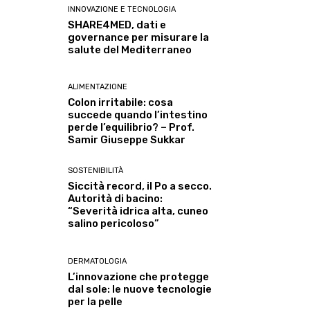
INNOVAZIONE E TECNOLOGIA
SHARE4MED, dati e
governance per misurare la
salute del Mediterraneo
ALIMENTAZIONE
Colon irritabile: cosa
succede quando l’intestino
perde l’equilibrio? – Prof.
Samir Giuseppe Sukkar
SOSTENIBILITÀ
Siccità record, il Po a secco.
Autorità di bacino:
“Severità idrica alta, cuneo
salino pericoloso”
DERMATOLOGIA
L’innovazione che protegge
dal sole: le nuove tecnologie
per la pelle