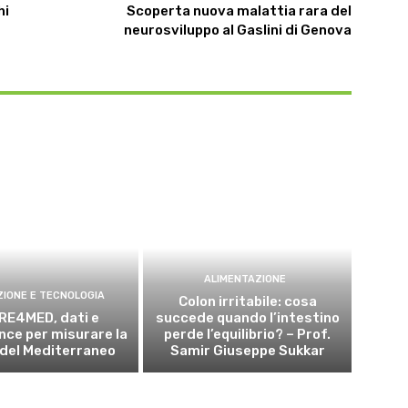
hi
Scoperta nuova malattia rara del
neurosviluppo al Gaslini di Genova
ALIMENTAZIONE
ZIONE E TECNOLOGIA
Colon irritabile: cosa
RE4MED, dati e
succede quando l’intestino
ce per misurare la
perde l’equilibrio? – Prof.
 del Mediterraneo
Samir Giuseppe Sukkar