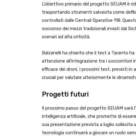
L’obiettivo primario del progetto SEUAM è rid
trasportando strumenti salvavita come defibri
controllati dalle Centrali Operative 118. Quest
soccorso dei mezzi tradizionali inviati dal Si
scenari ad alta criticità.
Balzanelli ha chiarito che il test a Taranto h
attenzione all’integrazione tra i soccorritori ini
efficace dei droni. I prossimi test, previsti i
cruciali per valutare ulteriormente le dinamiche
Progetti futuri
Il prossimo passo del progetto SEUAM sarà l’
intelligenza artificiale, che promette di esse
sua presentazione prevista a luglio sollecita u
tecnologia continuerà a giocare un ruolo sempr