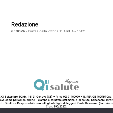
Redazione
GENOVA
– Piazza della Vittoria 11 A Int. A – 16121
 XX Settembre 5/2 dx, 16121 Genova (GE) – P. Iva 02391480999 – N. REA GE 482515 Cap. 
enova come periodico online – stampa a carattere settimanale, di salute, benessere, i
rl – Direttrice Responsabile con tutti gli obblighi di legge è Paola Gavarone. (Iscrizio
Cron. 890/2020).