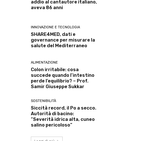
addio al cantautore italiano,
aveva 86 anni
INNOVAZIONE E TECNOLOGIA
SHARE4MED, dati e
governance per misurare la
salute del Mediterraneo
ALIMENTAZIONE
Colon irritabile: cosa
succede quando l’intestino
perde l’equilibrio? – Prof.
Samir Giuseppe Sukkar
SOSTENIBILITÀ
Siccità record, il Po a secco.
Autorità di bacino:
“Severità idrica alta, cuneo
salino pericoloso”