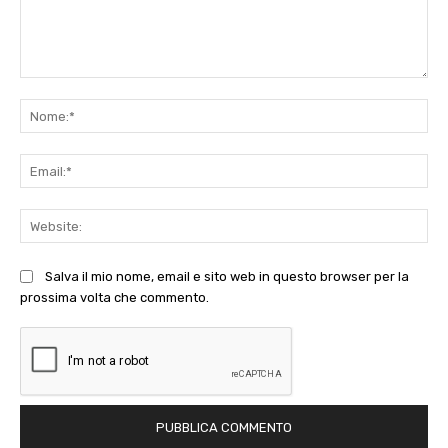
Commento:
No
Ema
Web
Salva il mio nome, email e sito web in questo browser per la
prossima volta che commento.