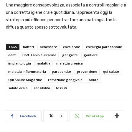
Una maggiore consapevolezza, associata a controlli regolari e a
una corretta igiene orale quotidiana, rappresenta oggi la
strategia più efficace per contrastare una patologia tanto
diffusa quanto spesso sottovalutata.
TAGS
batteri
benessere
cavo orale
chirurgia parodontale
denti
Dott. Fabio Currarino
gengivite
gonfiore
implantologia
malattia
malattia cronica
malattia infiammatoria
parodontite
prevenzione
qui salute
Qui Salute Magazine
retrazione gengivale
salute
salute orale
sensibilità
tessuti
Facebook
X
WhatsApp