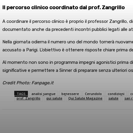
Il percorso clinico coordinato dal prof. Zangrillo
A coordinare il percorso clinico è proprio il professor Zangrillo, 
documentato anche da precedenti incontri pubblici legati alle at
Nella giornata odierna il numero uno del mondo tornerà nuovament
accusato a Parigi. L’obiettivo è ottenere risposte chiare prima de
Al momento non sono in programma impegni agonistici prima di W
significative e permettere a Sinner di preparare senza ulteriori 
Credit Photo: Fanpage.it
TAGS
analisi sangue
benessere
Cerundolo
condizioni
c
prof. Zangrillo
qui salute
Qui Salute Magazine
salute
san r
Condividi
Facebook
X
What