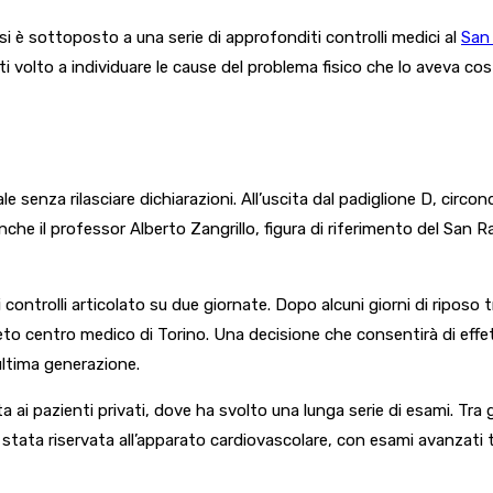
si è sottoposto a una serie di approfonditi controlli medici al
San 
ti volto a individuare le cause del problema fisico che lo aveva c
e senza rilasciare dichiarazioni. All’uscita dal padiglione D, circon
 anche il professor Alberto Zangrillo, figura di riferimento del Sa
ontrolli articolato su due giornate. Dopo alcuni giorni di riposo t
sueto centro medico di Torino. Una decisione che consentirà di effet
ultima generazione.
 ai pazienti privati, dove ha svolto una lunga serie di esami. Tra g
è stata riservata all’apparato cardiovascolare, con esami avanzati 