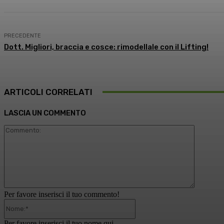
PRECEDENTE
Dott. Migliori, braccia e cosce: rimodellale con il Lifting!
ARTICOLI CORRELATI
LASCIA UN COMMENTO
Comment
Per favore inserisci il tuo commento!
Nome:*
Per favore inserisci il tuo nome qui