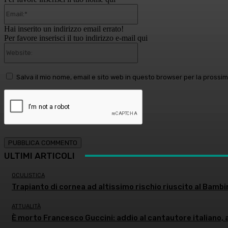
Email:*
Hai inserito un indirizzo email errato!
Per favore inserisci il tuo indirizzo e-mail qui
Website:
Salva il mio nome, email e sito web in questo browser per la pross
ULTIMI ARTICOLI
OCULISTICA
Trapianto di cornea ad altissimo rischio riuscito al Bambi
ATTUALITÀ
È morto Francesco Guccini: addio al cantautore italiano, 