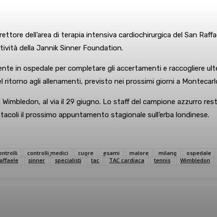
direttore dell’area di terapia intensiva cardiochirurgica del San Raf
tività della Jannik Sinner Foundation.
e in ospedale per completare gli accertamenti e raccogliere ulteri
l ritorno agli allenamenti, previsto nei prossimi giorni a Montecarl
imbledon, al via il 29 giugno. Lo staff del campione azzurro res
ostacoli il prossimo appuntamento stagionale sull’erba londinese.
ontrolli
controlli medici
cuore
esami
malore
milano
ospedale
affaele
sinner
specialisti
tac
TAC cardiaca
tennis
Wimbledon
sApp
Linkedin