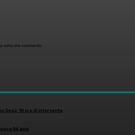
ima volta che commento.
no Gesù, 18 ore di intervento
aveva 86 anni