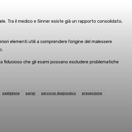
faele. Tra il medico e Sinner esiste già un rapporto consolidato,
ori elementi utili a comprendere l’origine del malessere
o.
ta fiducioso che gli esami possano escludere problematiche
padiglione
parigi
percorso diagnostico
prevenzione