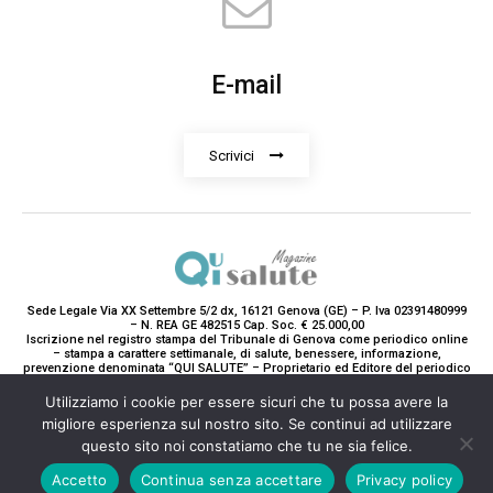
E-mail
Scrivici
Sede Legale Via XX Settembre 5/2 dx, 16121 Genova (GE) – P. Iva 02391480999
– N. REA GE 482515 Cap. Soc. € 25.000,00
Iscrizione nel registro stampa del Tribunale di Genova come periodico online
– stampa a carattere settimanale, di salute, benessere, informazione,
prevenzione denominata “QUI SALUTE” – Proprietario ed Editore del periodico
è Teddy Luxury srl – Direttrice Responsabile con tutti gli obblighi di legge è
Paola Gavarone. (Iscrizione registro stampa R.V. 5663/2020 Reg. Stampa
Utilizziamo i cookie per essere sicuri che tu possa avere la
N.14/2020 Cron. 890/2020).
migliore esperienza sul nostro sito. Se continui ad utilizzare
2020-2025© Teddy Luxury SRL
questo sito noi constatiamo che tu ne sia felice.
Accetto
Continua senza accettare
Privacy policy