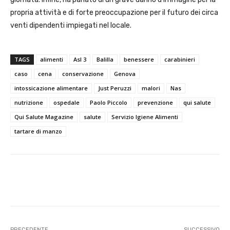
propria attività e di forte preoccupazione per il futuro dei circa
venti dipendenti impiegati nel locale.
TAGS
alimenti
Asl 3
Balilla
benessere
carabinieri
caso
cena
conservazione
Genova
intossicazione alimentare
Just Peruzzi
malori
Nas
nutrizione
ospedale
Paolo Piccolo
prevenzione
qui salute
Qui Salute Magazine
salute
Servizio Igiene Alimenti
tartare di manzo
Facebook
X
WhatsApp
Linke
PRECEDENTE
SUCCESSIVO