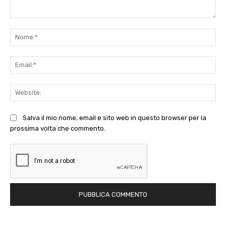
Commento:
No
Ema
Web
Salva il mio nome, email e sito web in questo browser per la
prossima volta che commento.