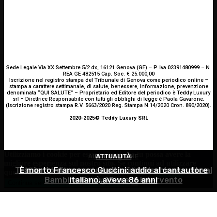
Sede Legale Via XX Settembre 5/2 dx, 16121 Genova (GE) – P. Iva 02391480999 – N.
REA GE 482515 Cap. Soc. € 25.000,00
Iscrizione nel registro stampa del Tribunale di Genova come periodico online –
stampa a carattere settimanale, di salute, benessere, informazione, prevenzione
denominata “QUI SALUTE” – Proprietario ed Editore del periodico è Teddy Luxury
srl – Direttrice Responsabile con tutti gli obblighi di legge è Paola Gavarone.
(Iscrizione registro stampa R.V. 5663/2020 Reg. Stampa N.14/2020 Cron. 890/2020).
2020-2025© Teddy Luxury SRL
Utilizziamo i cookie per essere sicuri che tu possa avere la
ALIMENTAZIONE
OCULISTICA
ATTUALITÀ
migliore esperienza sul nostro sito. Se continui ad utilizzare
Trapianto di cornea ad altissimo rischio riuscito al
È morto Francesco Guccini: addio al cantautore
Alimentazione nei mesi caldi: come sostenere
questo sito noi constatiamo che tu ne sia felice.
Accetto
Bambino Gesù, 18 ore di intervento
italiano, aveva 86 anni
l’organismo?
Continua senza accettare
Privacy policy