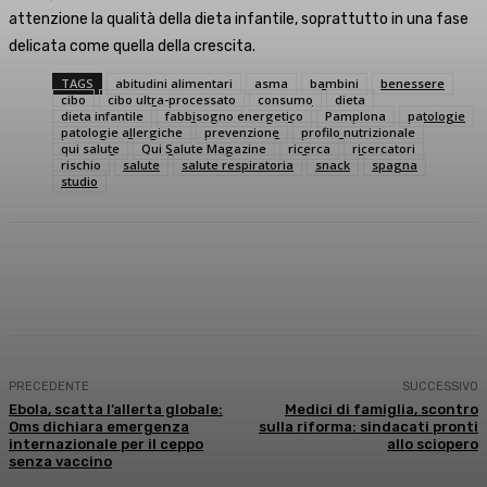
attenzione la qualità della dieta infantile, soprattutto in una fase
delicata come quella della crescita.
TAGS
abitudini alimentari
asma
bambini
benessere
cibo
cibo ultra-processato
consumo
dieta
dieta infantile
fabbisogno energetico
Pamplona
patologie
patologie allergiche
prevenzione
profilo nutrizionale
qui salute
Qui Salute Magazine
ricerca
ricercatori
rischio
salute
salute respiratoria
snack
spagna
studio
Facebook
X
WhatsApp
Linkedin
PRECEDENTE
SUCCESSIVO
Ebola, scatta l’allerta globale:
Medici di famiglia, scontro
Oms dichiara emergenza
sulla riforma: sindacati pronti
internazionale per il ceppo
allo sciopero
senza vaccino