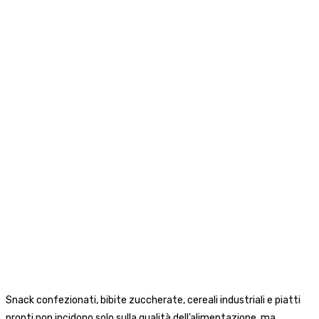
Snack confezionati, bibite zuccherate, cereali industriali e piatti
pronti non incidono solo sulla qualità dell’alimentazione, ma