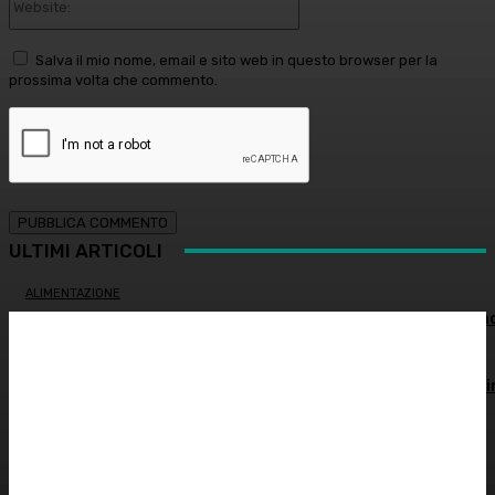
Salva il mio nome, email e sito web in questo browser per la
prossima volta che commento.
ULTIMI ARTICOLI
ALIMENTAZIONE
Alimentazione nei mesi caldi: come sostenere l’organism
OCULISTICA
Trapianto di cornea ad altissimo rischio riuscito al Bambi
Gesù, 18 ore di intervento
ATTUALITÀ
È morto Francesco Guccini: addio al cantautore italiano,
aveva 86 anni