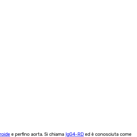
iroide
e perfino aorta. Si chiama
IgG4-RD
ed è conosciuta come