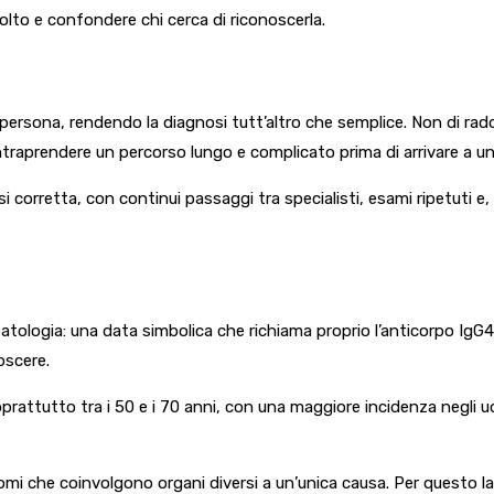
volto e confondere chi cerca di riconoscerla.
a persona, rendendo la diagnosi tutt’altro che semplice. Non di ra
ntraprendere un percorso lungo e complicato prima di arrivare a un
orretta, con continui passaggi tra specialisti, esami ripetuti e, 
patologia: una data simbolica che richiama proprio l’anticorpo IgG4.
oscere.
e soprattutto tra i 50 e i 70 anni, con una maggiore incidenza neg
sintomi che coinvolgono organi diversi a un’unica causa. Per questo