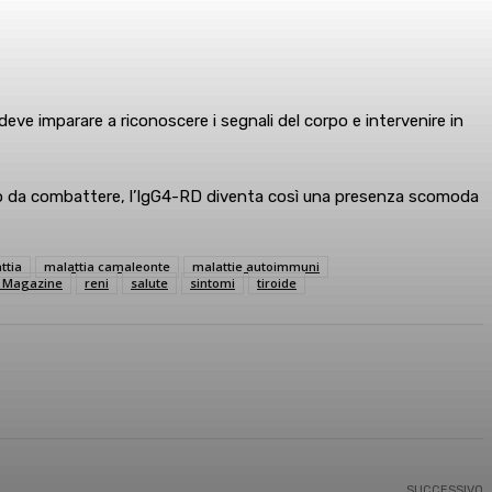
 deve imparare a riconoscere i segnali del corpo e intervenire in
mico da combattere, l’IgG4-RD diventa così una presenza scomoda
ttia
malattia camaleonte
malattie autoimmuni
e Magazine
reni
salute
sintomi
tiroide
SUCCESSIVO