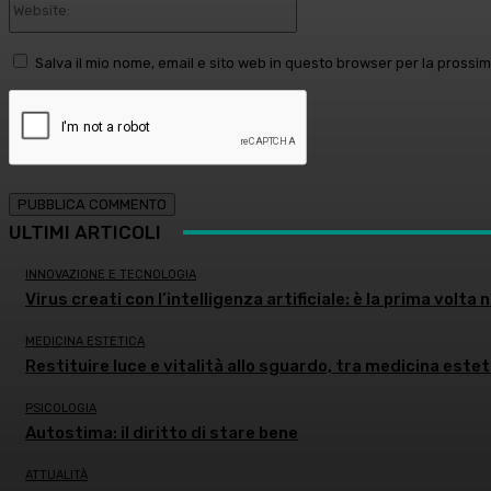
Salva il mio nome, email e sito web in questo browser per la pross
ULTIMI ARTICOLI
INNOVAZIONE E TECNOLOGIA
Virus creati con l’intelligenza artificiale: è la prima volta n
MEDICINA ESTETICA
Restituire luce e vitalità allo sguardo, tra medicina estet
PSICOLOGIA
Autostima: il diritto di stare bene
ATTUALITÀ