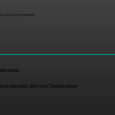
ima volta che commento.
ella storia
ica e chirurgia – Dott.ssa Tiziana Lazzari