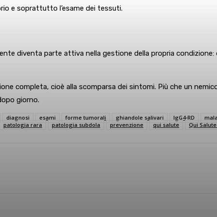
torio e soprattutto l’esame dei tessuti.
ziente diventa parte attiva nella gestione della propria condizione:
missione completa, cioè alla scomparsa dei sintomi. Più che un ne
dopo giorno.
diagnosi
esami
forme tumorali
ghiandole salivari
IgG4-RD
mala
patologia rara
patologia subdola
prevenzione
qui salute
Qui Salut
sApp
Linkedin