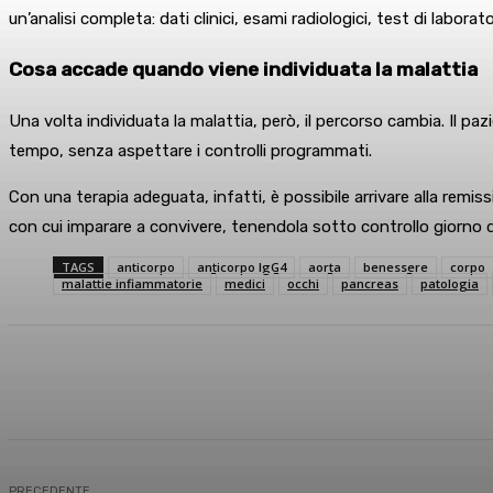
un’analisi completa: dati clinici, esami radiologici, test di labora
Cosa accade quando viene individuata la malattia
Una volta individuata la malattia, però, il percorso cambia. Il pa
tempo, senza aspettare i controlli programmati.
Con una terapia adeguata, infatti, è possibile arrivare alla re
con cui imparare a convivere, tenendola sotto controllo giorno 
TAGS
anticorpo
anticorpo IgG4
aorta
benessere
corpo
malattie infiammatorie
medici
occhi
pancreas
patologia
Condividi
Facebook
X
What
PRECEDENTE