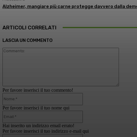
Alzheimer, mangiare più carne protegge davvero dalla deme
ARTICOLI CORRELATI
LASCIA UN COMMENTO
Comment
Per favore inserisci il tuo commento!
Nome:*
Per favore inserisci il tuo nome qui
Email:*
Hai inserito un indirizzo email errato!
Per favore inserisci il tuo indirizzo e-mail qui
Website: