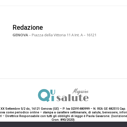
Redazione
GENOVA
– Piazza della Vittoria 11 A Int. A – 16121
 XX Settembre 5/2 dx, 16121 Genova (GE) – P. Iva 02391480999 – N. REA GE 482515 Cap. 
enova come periodico online – stampa a carattere settimanale, di salute, benessere, i
rl – Direttrice Responsabile con tutti gli obblighi di legge è Paola Gavarone. (Iscrizio
Cron. 890/2020).