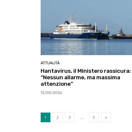
ATTUALITÀ
Hantavirus, il Ministero rassicura:
“Nessun allarme, ma massima
attenzione”
12/05/2026
...
1
2
3
5