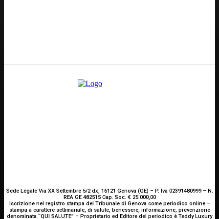
GENOVA
– Piazza della Vittoria 11 A Int. A – 16121
E-mail
Scrivici
Sede Legale Via XX Settembre 5/2 dx, 16121 Genova (GE) – P. Iva 02391480999 – N.
REA GE 482515 Cap. Soc. € 25.000,00
Iscrizione nel registro stampa del Tribunale di Genova come periodico online –
stampa a carattere settimanale, di salute, benessere, informazione, prevenzione
denominata “QUI SALUTE” – Proprietario ed Editore del periodico è Teddy Luxury