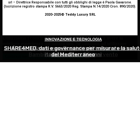
srl – Direttrice Responsabile con tutti gli obblighi di legge è Paola Gavarone.
(Iscrizione registro stampa R.V. 5663/2020 Reg. Stampa N.14/2020 Cron. 890/2020).
2020-2025© Teddy Luxury SRL
Utilizziamo i cookie per essere sicuri che tu possa avere la
INNOVAZIONE E TECNOLOGIA
OCULISTICA
ATTUALITÀ
migliore esperienza sul nostro sito. Se continui ad utilizzare
SHARE4MED, dati e governance per misurare la salut
Trapianto di cornea ad altissimo rischio riuscito al
È morto Francesco Guccini: addio al cantautore
questo sito noi constatiamo che tu ne sia felice.
Accetto
Bambino Gesù, 18 ore di intervento
italiano, aveva 86 anni
del Mediterraneo
Continua senza accettare
Privacy policy