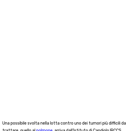
Una possibile svolta nella lotta contro uno dei tumori più difficili da
trattare, quello al
polmone
, arriva dall’Istituto di Candiolo IRCCS.