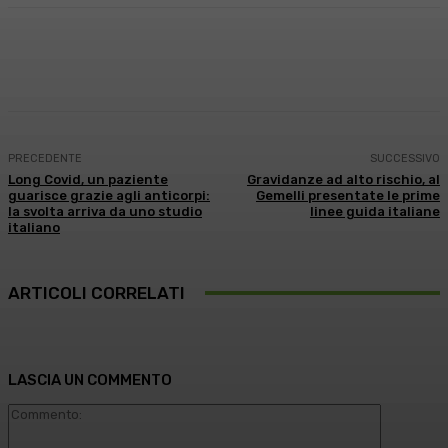
Facebook
X
WhatsApp
Linkedin
PRECEDENTE
SUCCESSIVO
Long Covid, un paziente
Gravidanze ad alto rischio, al
guarisce grazie agli anticorpi:
Gemelli presentate le prime
la svolta arriva da uno studio
linee guida italiane
italiano
ARTICOLI CORRELATI
LASCIA UN COMMENTO
Commento