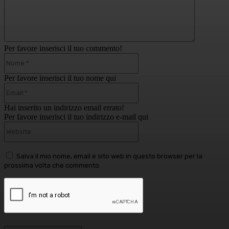
Per favore inserisci il tuo commento!
Nome:*
Per favore inserisci il tuo nome qui
Email:*
Hai inserito un indirizzo email errato!
Per favore inserisci il tuo indirizzo e-mail qui
Website:
Salva il mio nome, email e sito web in questo browser per la
prossima volta che commento.