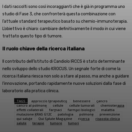
I dati raccolti sono così incoraggianti che è già in programma uno
studio di Fase 3, che confronterà questa combinazione con
l’attuale standard terapeutico basato su chemio-immunoterapia.
L’obiettivo è chiaro: cambiare definitivamente il modo in cui viene
trattato questo tipo di tumore.
Il ruolo chiave della ricerca italiana
Il contributo dell’Istituto di Candiolo IRCCS è stato determinante
nello sviluppo dello studio KROCUS. Un segnale forte di come la
ricerca italiana riesca non solo a stare al passo, ma anche a guidare
l’innovazione, portando rapidamente nuove soluzioni dalla fase di
laboratorio alla pratica clinica.
TAGS
approccio terapeutico
benessere
cancro
cancro al polmone
cellule
cellule tumorali
chemioterapia
effetti collaterali
farmaci
farmaci biologici
malattia
mutazione KRAS G12C
patologia
polmone
prevenzione
qui salute
Qui Salute Magazine
ricerca
risposta clinica
salute
terapie
tumore
tumori