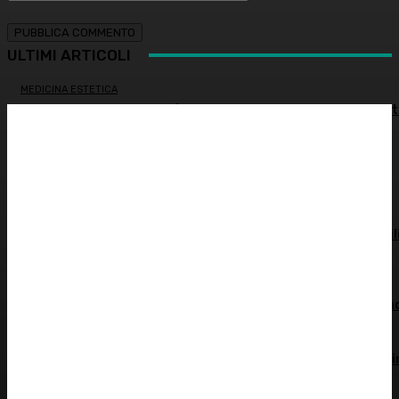
ULTIMI ARTICOLI
MEDICINA ESTETICA
Restituire luce e vitalità allo sguardo, tra medicina estet
e chirurgia – Dott.ssa Tiziana Lazzari
PSICOLOGIA
Autostima: il diritto di stare bene
ATTUALITÀ
Spesa farmaceutica: +6% in un anno, in Italia sale a 39 mil
di euro
ALIMENTAZIONE
Alimentazione nei mesi caldi: come sostenere l’organism
OCULISTICA
Trapianto di cornea ad altissimo rischio riuscito al Bambi
Gesù, 18 ore di intervento