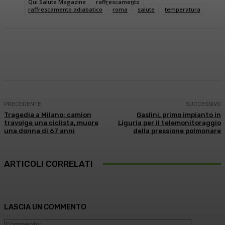
Qui Salute Magazine
raffrescamento
raffrescamento adiabatico
roma
salute
temperatura
Facebook
X
WhatsApp
Linkedin
PRECEDENTE
SUCCESSIVO
Tragedia a Milano: camion
Gaslini, primo impianto in
travolge una ciclista, muore
Liguria per il telemonitoraggio
una donna di 67 anni
della pressione polmonare
ARTICOLI CORRELATI
LASCIA UN COMMENTO
Commento