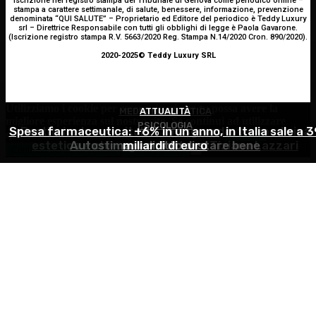
Iscrizione nel registro stampa del Tribunale di Genova come periodico online –
stampa a carattere settimanale, di salute, benessere, informazione, prevenzione
denominata “QUI SALUTE” – Proprietario ed Editore del periodico è Teddy Luxury
srl – Direttrice Responsabile con tutti gli obblighi di legge è Paola Gavarone.
(Iscrizione registro stampa R.V. 5663/2020 Reg. Stampa N.14/2020 Cron. 890/2020).
2020-2025© Teddy Luxury SRL
Utilizziamo i cookie per essere sicuri che tu possa avere la
MEDICINA ESTETICA
ATTUALITÀ
migliore esperienza sul nostro sito. Se continui ad utilizzare
PSICOLOGIA
Spesa farmaceutica: +6% in un anno, in Italia sale a 3
Restituire luce e vitalità allo sguardo, tra medicina
questo sito noi constatiamo che tu ne sia felice.
Accetto
estetica e chirurgia – Dott.ssa Tiziana Lazzari
Autostima: il diritto di stare bene
miliardi di euro
Continua senza accettare
Privacy policy