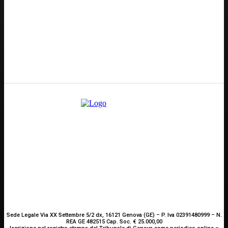
Redazione
GENOVA
– Piazza della Vittoria 11 A Int. A – 16121
E-mail
Scrivici
Sede Legale Via XX Settembre 5/2 dx, 16121 Genova (GE) – P. Iva 02391480999 – N.
REA GE 482515 Cap. Soc. € 25.000,00