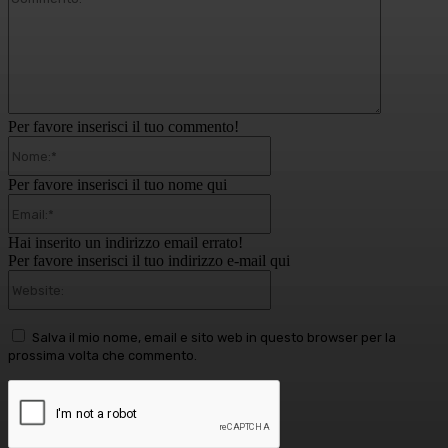
Per favore inserisci il tuo commento!
Nome:*
Per favore inserisci il tuo nome qui
Email:*
Hai inserito un indirizzo email errato!
Per favore inserisci il tuo indirizzo e-mail qui
Website:
Salva il mio nome, email e sito web in questo browser per la
prossima volta che commento.