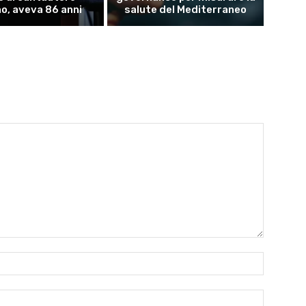
no, aveva 86 anni
salute del Mediterraneo
Nome:*
Email:*