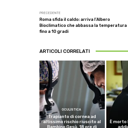
PRECEDENTE
Roma sfida il caldo: arriva l’Albero
Bioclimatico che abbassa la temperatura
fino a 10 gradi
ARTICOLI CORRELATI
OCULISTICA
Trapianto di cornea ad
altissimo rischio riuscito al
È morto 
Bambino Gesù, 18 ore di
addi