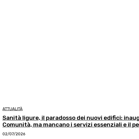
ATTUALITÀ
Sanità ligure, il paradosso dei nuovi edifici: inau
Comunità, ma mancano i servizi essenziali e il p
02/07/2026