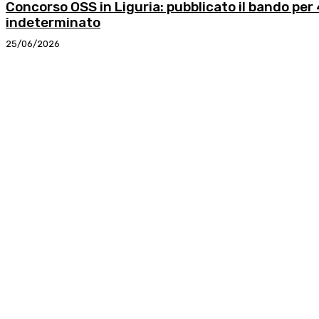
Concorso OSS in Liguria: pubblicato il bando pe
indeterminato
25/06/2026