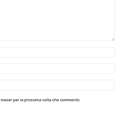
Nome:*
Email:*
Website:
 browser per la prossima volta che commento.