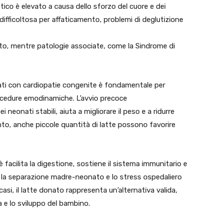
tico è elevato a causa dello sforzo del cuore e dei
 difficoltosa per affaticamento, problemi di deglutizione
ito, mentre patologie associate, come la Sindrome di
ati con cardiopatie congenite è fondamentale per
procedure emodinamiche. L’avvio precoce
i neonati stabili, aiuta a migliorare il peso e a ridurre
to, anche piccole quantità di latte possono favorire
è facilita la digestione, sostiene il sistema immunitario e
via, la separazione madre-neonato e lo stress ospedaliero
asi, il latte donato rappresenta un’alternativa valida,
a e lo sviluppo del bambino.