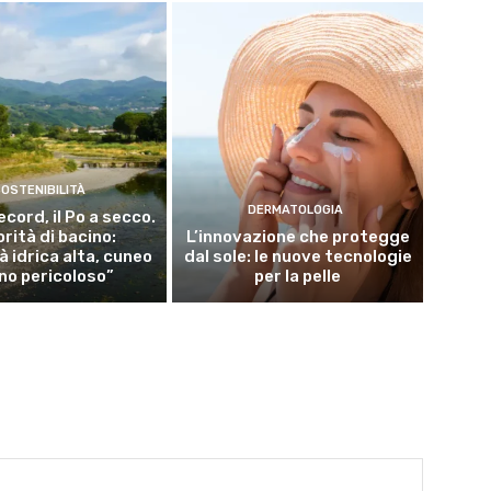
OSTENIBILITÀ
DERMATOLOGIA
ecord, il Po a secco.
rità di bacino:
L’innovazione che protegge
à idrica alta, cuneo
dal sole: le nuove tecnologie
ino pericoloso”
per la pelle