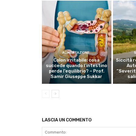
ALIMENTAZIONE
S
Colon irritabile: cosa
Siccità r
succede quando l’intestino
Auto
perde l’equilibrio? – Prof.
“Severit
Samir Giuseppe Sukkar
sal
LASCIA UN COMMENTO