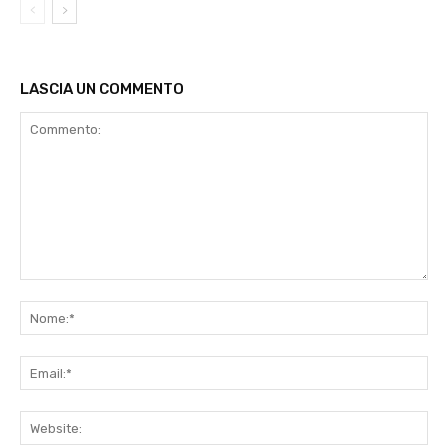
LASCIA UN COMMENTO
Commento:
No
Ema
Web