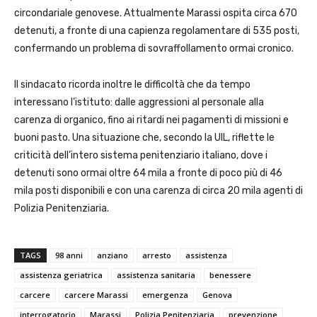
circondariale genovese. Attualmente Marassi ospita circa 670
detenuti, a fronte di una capienza regolamentare di 535 posti,
confermando un problema di sovraffollamento ormai cronico.
Il sindacato ricorda inoltre le difficoltà che da tempo
interessano l’istituto: dalle aggressioni al personale alla
carenza di organico, fino ai ritardi nei pagamenti di missioni e
buoni pasto. Una situazione che, secondo la UIL, riflette le
criticità dell’intero sistema penitenziario italiano, dove i
detenuti sono ormai oltre 64 mila a fronte di poco più di 46
mila posti disponibili e con una carenza di circa 20 mila agenti di
Polizia Penitenziaria.
TAGS
98 anni
anziano
arresto
assistenza
assistenza geriatrica
assistenza sanitaria
benessere
carcere
carcere Marassi
emergenza
Genova
interrogatorio
Marassi
Polizia Penitenziaria
prevenzione