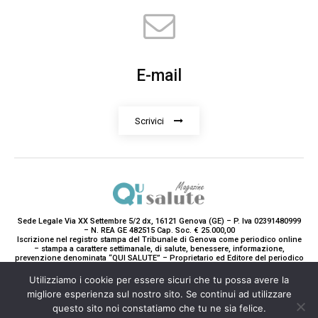
E-mail
Scrivici
Sede Legale Via XX Settembre 5/2 dx, 16121 Genova (GE) – P. Iva 02391480999
– N. REA GE 482515 Cap. Soc. € 25.000,00
Iscrizione nel registro stampa del Tribunale di Genova come periodico online
– stampa a carattere settimanale, di salute, benessere, informazione,
prevenzione denominata “QUI SALUTE” – Proprietario ed Editore del periodico
è Teddy Luxury srl – Direttrice Responsabile con tutti gli obblighi di legge è
Paola Gavarone. (Iscrizione registro stampa R.V. 5663/2020 Reg. Stampa
Utilizziamo i cookie per essere sicuri che tu possa avere la
N.14/2020 Cron. 890/2020).
migliore esperienza sul nostro sito. Se continui ad utilizzare
2020-2025© Teddy Luxury SRL
questo sito noi constatiamo che tu ne sia felice.