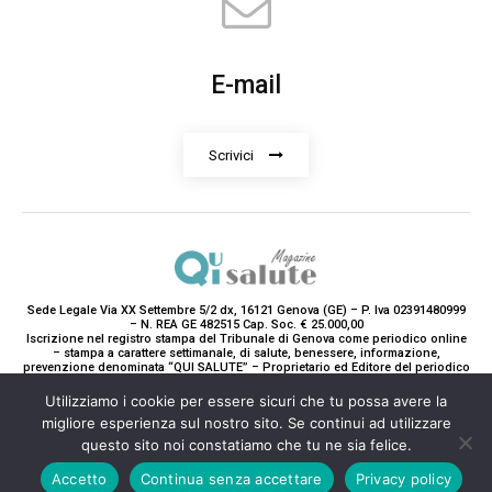
E-mail
Scrivici
Sede Legale Via XX Settembre 5/2 dx, 16121 Genova (GE) – P. Iva 02391480999
– N. REA GE 482515 Cap. Soc. € 25.000,00
Iscrizione nel registro stampa del Tribunale di Genova come periodico online
– stampa a carattere settimanale, di salute, benessere, informazione,
prevenzione denominata “QUI SALUTE” – Proprietario ed Editore del periodico
è Teddy Luxury srl – Direttrice Responsabile con tutti gli obblighi di legge è
Paola Gavarone. (Iscrizione registro stampa R.V. 5663/2020 Reg. Stampa
Utilizziamo i cookie per essere sicuri che tu possa avere la
N.14/2020 Cron. 890/2020).
migliore esperienza sul nostro sito. Se continui ad utilizzare
2020-2025© Teddy Luxury SRL
questo sito noi constatiamo che tu ne sia felice.
Accetto
Continua senza accettare
Privacy policy