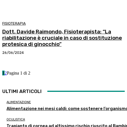
FISIOTERAPIA
Dott. Davide Raimondo, Fisioterapista: “La
riabilitazione è cruciale in caso di sostituzione
protesica di ginocchio”
26/06/2024
1
2
Pagina 1 di 2
ULTIMI ARTICOLI
ALIMENTAZIONE
Alimentazione nei mesi caldi: come sostenere l’organism
OCULISTICA
Trapianto di cornea ad altissimo rischio riuscito al Bambi