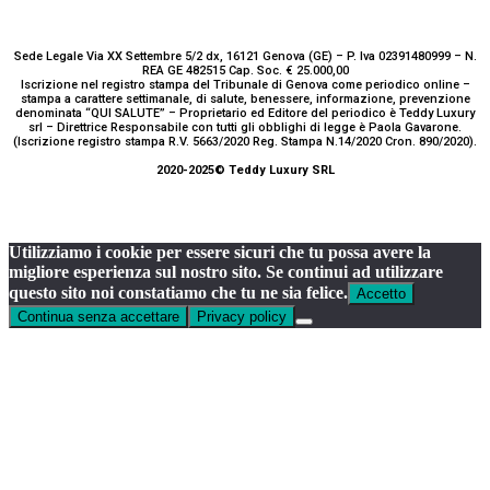
Sede Legale Via XX Settembre 5/2 dx, 16121 Genova (GE) – P. Iva 02391480999 – N.
REA GE 482515 Cap. Soc. € 25.000,00
Iscrizione nel registro stampa del Tribunale di Genova come periodico online –
stampa a carattere settimanale, di salute, benessere, informazione, prevenzione
denominata “QUI SALUTE” – Proprietario ed Editore del periodico è Teddy Luxury
srl – Direttrice Responsabile con tutti gli obblighi di legge è Paola Gavarone.
(Iscrizione registro stampa R.V. 5663/2020 Reg. Stampa N.14/2020 Cron. 890/2020).
2020-2025© Teddy Luxury SRL
Utilizziamo i cookie per essere sicuri che tu possa avere la
migliore esperienza sul nostro sito. Se continui ad utilizzare
questo sito noi constatiamo che tu ne sia felice.
Accetto
Continua senza accettare
Privacy policy