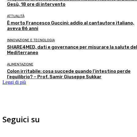
Gesù, 18 ore di intervento
ATTUALITÀ
È morto Francesco Guccini: addio al cantautore italiano,
aveva 86 anni
INNOVAZIONE E TECNOLOGIA
SHARE4MED, dati e governance per misurare la salute de
Mediterraneo
ALIMENTAZIONE
Colon irritabile: cosa succede quando l’intestino perde
l’equilibrio? – Prof. Samir Giuseppe Sukkar
Leggi di più
Seguici su