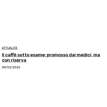
ATTUALITÀ
Il caffè sotto esame: promosso dai medici, ma
con riserva
08/02/2026