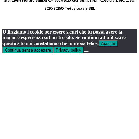
(Iscrizione registro stampa R.V. 5663/2020 Reg. Stampa N.14/2020 Cron. 890/2020).
2020-2025© Teddy Luxury SRL
Utilizziamo i cookie per essere sicuri che tu possa avere la
migliore esperienza sul nostro sito. Se continui ad utilizzare
questo sito noi constatiamo che tu ne sia felice.
Accetto
Continua senza accettare
Privacy policy