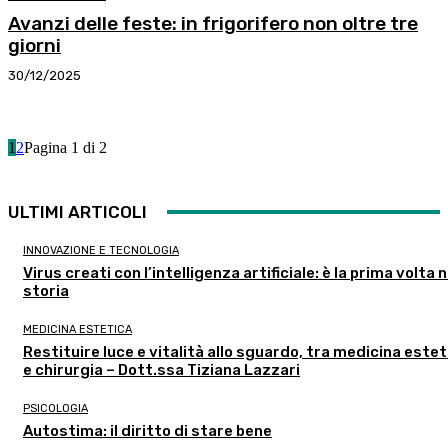
Avanzi delle feste: in frigorifero non oltre tre
giorni
30/12/2025
1
2
Pagina 1 di 2
ULTIMI ARTICOLI
INNOVAZIONE E TECNOLOGIA
Virus creati con l’intelligenza artificiale: è la prima volta n
storia
MEDICINA ESTETICA
Restituire luce e vitalità allo sguardo, tra medicina estet
e chirurgia – Dott.ssa Tiziana Lazzari
PSICOLOGIA
Autostima: il diritto di stare bene