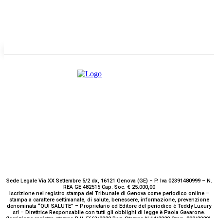
GENOVA
– Piazza della Vittoria 11 A Int. A – 16121
E-mail
Scrivici
Sede Legale Via XX Settembre 5/2 dx, 16121 Genova (GE) – P. Iva 02391480999 – N.
REA GE 482515 Cap. Soc. € 25.000,00
Iscrizione nel registro stampa del Tribunale di Genova come periodico online –
stampa a carattere settimanale, di salute, benessere, informazione, prevenzione
denominata “QUI SALUTE” – Proprietario ed Editore del periodico è Teddy Luxury
srl – Direttrice Responsabile con tutti gli obblighi di legge è Paola Gavarone.