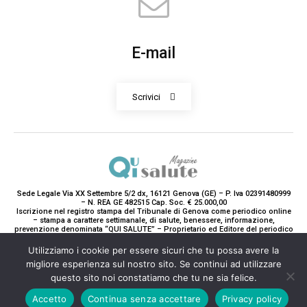
E-mail
Scrivici
Sede Legale Via XX Settembre 5/2 dx, 16121 Genova (GE) – P. Iva 02391480999
– N. REA GE 482515 Cap. Soc. € 25.000,00
Iscrizione nel registro stampa del Tribunale di Genova come periodico online
– stampa a carattere settimanale, di salute, benessere, informazione,
prevenzione denominata “QUI SALUTE” – Proprietario ed Editore del periodico
è Teddy Luxury srl – Direttrice Responsabile con tutti gli obblighi di legge è
Paola Gavarone. (Iscrizione registro stampa R.V. 5663/2020 Reg. Stampa
Utilizziamo i cookie per essere sicuri che tu possa avere la
N.14/2020 Cron. 890/2020).
migliore esperienza sul nostro sito. Se continui ad utilizzare
2020-2025© Teddy Luxury SRL
questo sito noi constatiamo che tu ne sia felice.
Accetto
Continua senza accettare
Privacy policy