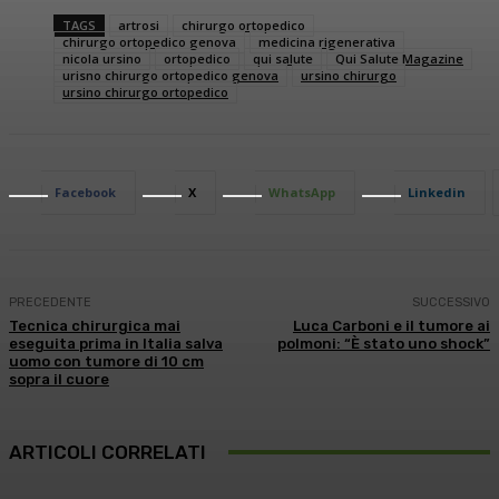
TAGS
artrosi
chirurgo ortopedico
chirurgo ortopedico genova
medicina rigenerativa
nicola ursino
ortopedico
qui salute
Qui Salute Magazine
urisno chirurgo ortopedico genova
ursino chirurgo
ursino chirurgo ortopedico
Facebook
X
WhatsApp
Linkedin
PRECEDENTE
SUCCESSIVO
Tecnica chirurgica mai
Luca Carboni e il tumore ai
eseguita prima in Italia salva
polmoni: “È stato uno shock”
uomo con tumore di 10 cm
sopra il cuore
ARTICOLI CORRELATI