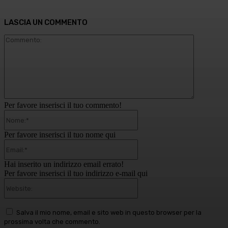
LASCIA UN COMMENTO
Commento
Per favore inserisci il tuo commento!
Nome:*
Per favore inserisci il tuo nome qui
Email:*
Hai inserito un indirizzo email errato!
Per favore inserisci il tuo indirizzo e-mail qui
Website:
Salva il mio nome, email e sito web in questo browser per la
prossima volta che commento.