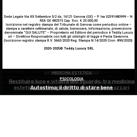
Sede Legale Via XX Settembre 5/2 dx, 16121 Genova (GE) – P. Iva 02391480999 – N.
REA GE 482515 Cap. Soc. € 25.000,00
Iscrizione nel registro stampa del Tribunale di Genova come periodico online –
stampa a carattere settimanale, di salute, benessere, informazione, prevenzione
denominata “QUI SALUTE” – Proprietario ed Editore del periodico è Teddy Luxury
srl – Direttrice Responsabile con tutti gli obblighi di legge è Paola Gavarone.
(Iscrizione registro stampa R.V. 5663/2020 Reg. Stampa N.14/2020 Cron. 890/2020).
2020-2025© Teddy Luxury SRL
Utilizziamo i cookie per essere sicuri che tu possa avere la
INNOVAZIONE E TECNOLOGIA
MEDICINA ESTETICA
migliore esperienza sul nostro sito. Se continui ad utilizzare
PSICOLOGIA
Restituire luce e vitalità allo sguardo, tra medicina
Virus creati con l’intelligenza artificiale: è la prima
questo sito noi constatiamo che tu ne sia felice.
Accetto
estetica e chirurgia – Dott.ssa Tiziana Lazzari
Autostima: il diritto di stare bene
volta nella storia
Continua senza accettare
Privacy policy