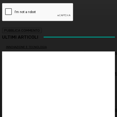
ULTIMI ARTICOLI
INNOVAZIONE E TECNOLOGIA
Virus creati con l’intelligenza artificiale: è la prima volta n
storia
MEDICINA ESTETICA
Restituire luce e vitalità allo sguardo, tra medicina estet
e chirurgia – Dott.ssa Tiziana Lazzari
PSICOLOGIA
Autostima: il diritto di stare bene
ATTUALITÀ
Spesa farmaceutica: +6% in un anno, in Italia sale a 39 mil
di euro