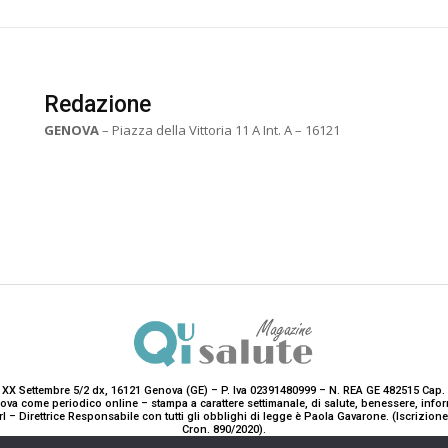
Redazione
GENOVA
– Piazza della Vittoria 11 A Int. A – 16121
 XX Settembre 5/2 dx, 16121 Genova (GE) – P. Iva 02391480999 – N. REA GE 482515 Cap. 
enova come periodico online – stampa a carattere settimanale, di salute, benessere, i
rl – Direttrice Responsabile con tutti gli obblighi di legge è Paola Gavarone. (Iscrizio
Cron. 890/2020).