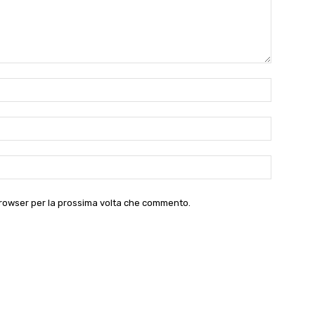
Nome:*
Email:*
Website:
 browser per la prossima volta che commento.