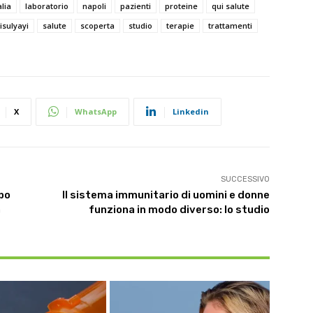
alia
laboratorio
napoli
pazienti
proteine
qui salute
risulyayi
salute
scoperta
studio
terapie
trattamenti
X
WhatsApp
Linkedin
SUCCESSIVO
ppo
Il sistema immunitario di uomini e donne
à
funziona in modo diverso: lo studio