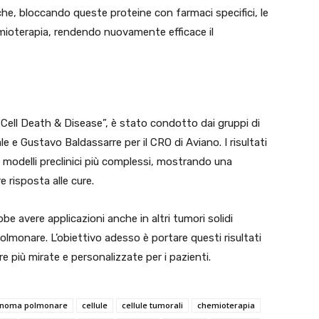
che, bloccando queste proteine con farmaci specifici, le
emioterapia, rendendo nuovamente efficace il
a “Cell Death & Disease”, è stato condotto dai gruppi di
ale e Gustavo Baldassarre per il CRO di Aviano. I risultati
n modelli preclinici più complessi, mostrando una
e risposta alle cure.
be avere applicazioni anche in altri tumori solidi
lmonare. L’obiettivo adesso è portare questi risultati
re più mirate e personalizzate per i pazienti.
inoma polmonare
cellule
cellule tumorali
chemioterapia