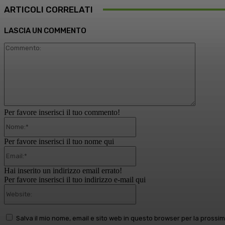
ARTICOLI CORRELATI
LASCIA UN COMMENTO
Comment
Per favore inserisci il tuo commento!
Nome:*
Per favore inserisci il tuo nome qui
Email:*
Hai inserito un indirizzo email errato!
Per favore inserisci il tuo indirizzo e-mail qui
Website:
Salva il mio nome, email e sito web in questo browser per la pross