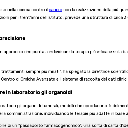
o nella ricerca contro il
cancro
con la realizzazione della più gran
ioni per i trent’anni dell’Istituto, prevede una struttura di circa 
 precisione
 un approccio che punta a individuare la terapia più efficace sulla b
 trattamenti sempre più mirati”, ha spiegato la direttrice scienti
l Centro di Omiche Avanzate e il sistema di raccolta dei dati clinic
e in laboratorio gli organoidi
 laboratorio gli organoidi tumorali, modelli che riproducono fedelmen
a somministrazione, individuando le terapie più adatte in base alle
zione di un “passaporto farmacogenomico”, una sorta di carta d’