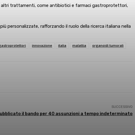
altri trattamenti, come antibiotici e farmaci gastroprotettori,
 personalizzate, rafforzando il ruolo della ricerca italiana nella
gastroprotettori
innovazione
italia
malattia
organoidi tumorali
SUCCESSIVO
pubblicato il bando per 40 assunzioni a tempo indeterminato