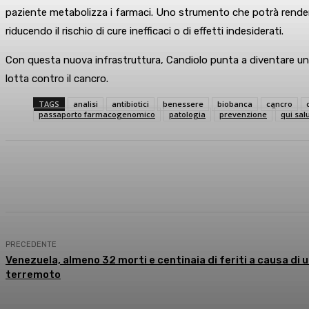
paziente metabolizza i farmaci. Uno strumento che potrà rendere 
riducendo il rischio di cure inefficaci o di effetti indesiderati.
Con questa nuova infrastruttura, Candiolo punta a diventare un pu
lotta contro il cancro.
TAGS
analisi
antibiotici
benessere
biobanca
cancro
passaporto farmacogenomico
patologia
prevenzione
qui sal
Condividi
Facebook
X
What
PRECEDENTE
Venezuela, almeno 32 morti e centinaia di feriti a causa di 
terremoto