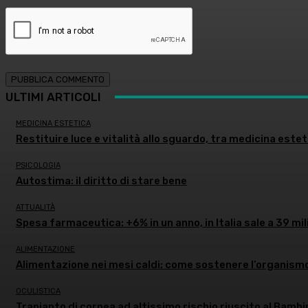
ULTIMI ARTICOLI
MEDICINA ESTETICA
Restituire luce e vitalità allo sguardo, tra medicina estet
PSICOLOGIA
Autostima: il diritto di stare bene
ATTUALITÀ
Spesa farmaceutica: +6% in un anno, in Italia sale a 39 mil
ALIMENTAZIONE
Alimentazione nei mesi caldi: come sostenere l’organism
OCULISTICA
Trapianto di cornea ad altissimo rischio riuscito al Bambi