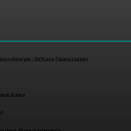
ica e chirurgia – Dott.ssa Tiziana Lazzari
iardi di euro
o?
no Gesù, 18 ore di intervento