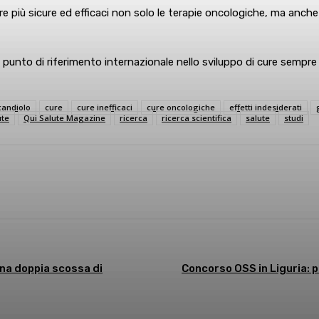
più sicure ed efficaci non solo le terapie oncologiche, ma anche 
nto di riferimento internazionale nello sviluppo di cure sempre più
candiolo
cure
cure inefficaci
cure oncologiche
effetti indesiderati
ute
Qui Salute Magazine
ricerca
ricerca scientifica
salute
studi
sApp
Linkedin
una doppia scossa di
Concorso OSS in Liguria: 