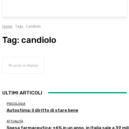
Home
Tags
Candiolo
Tag:
candiolo
No posts to display
ULTIMI ARTICOLI
PSICOLOGIA
Autostima: il diritto di stare bene
ATTUALITÀ
Spesa farmaceutica: +6% in un anno, in Italia sale a 39 mil