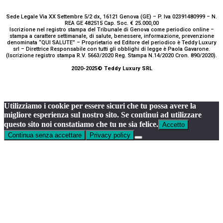
Sede Legale Via XX Settembre 5/2 dx, 16121 Genova (GE) – P. Iva 02391480999 – N.
REA GE 482515 Cap. Soc. € 25.000,00
Iscrizione nel registro stampa del Tribunale di Genova come periodico online –
stampa a carattere settimanale, di salute, benessere, informazione, prevenzione
denominata “QUI SALUTE” – Proprietario ed Editore del periodico è Teddy Luxury
srl – Direttrice Responsabile con tutti gli obblighi di legge è Paola Gavarone.
(Iscrizione registro stampa R.V. 5663/2020 Reg. Stampa N.14/2020 Cron. 890/2020).
2020-2025© Teddy Luxury SRL
Utilizziamo i cookie per essere sicuri che tu possa avere la
migliore esperienza sul nostro sito. Se continui ad utilizzare
questo sito noi constatiamo che tu ne sia felice.
Accetto
Continua senza accettare
Privacy policy