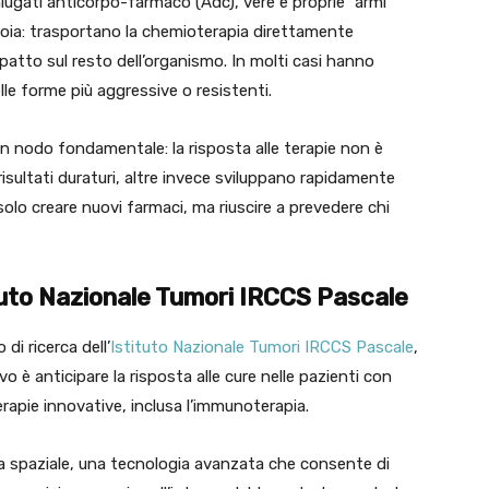
niugati anticorpo-farmaco (Adc), vere e proprie “armi
oia: trasportano la chemioterapia direttamente
’impatto sul resto dell’organismo. In molti casi hanno
lle forme più aggressive o resistenti.
n nodo fondamentale: la risposta alle terapie non è
isultati duraturi, altre invece sviluppano rapidamente
 solo creare nuovi farmaci, ma riuscire a prevedere chi
tituto Nazionale Tumori IRCCS Pascale
i ricerca dell’
Istituto Nazionale Tumori IRCCS Pascale
,
vo è anticipare la risposta alle cure nelle pazienti con
erapie innovative, inclusa l’immunoterapia.
ca spaziale, una tecnologia avanzata che consente di