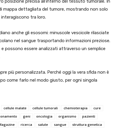
ro posizione precisa all’interno del tessuto tumorale. In
a di mappa dettagliata del tumore, mostrando non solo
interagiscono tra loro.
diano anche gli esosomi: minuscole vescicole rilasciate
circolano nel sangue trasportando informazioni preziose.
a e possono essere analizzati attraverso un semplice
.
pre più personalizzata. Perché oggi la vera sfida non è
ipo come farlo nel modo giusto, per ogni singola
cellule malate
cellule tumorali
chemioterapia
cure
ionamento
geni
oncologia
organismo
pazienti
 Magazine
ricerca
salute
sangue
struttura genetica