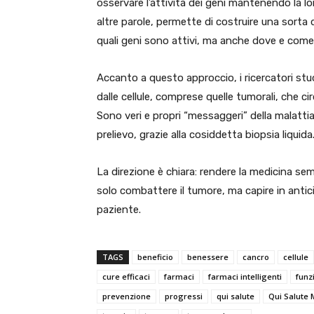
osservare l’attività dei geni mantenendo la lo
altre parole, permette di costruire una sort
quali geni sono attivi, ma anche dove e come 
Accanto a questo approccio, i ricercatori stu
dalle cellule, comprese quelle tumorali, che 
Sono veri e propri “messaggeri” della malatti
prelievo, grazie alla cosiddetta biopsia liquida
La direzione è chiara: rendere la medicina sem
solo combattere il tumore, ma capire in antic
paziente.
TAGS
beneficio
benessere
cancro
cellule
cure efficaci
farmaci
farmaci intelligenti
funz
prevenzione
progressi
qui salute
Qui Salute