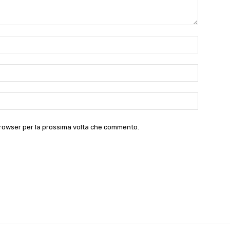
Nome:*
Email:*
Website:
 browser per la prossima volta che commento.