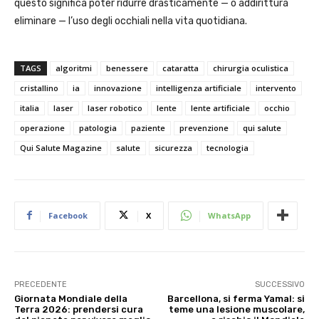
questo significa poter ridurre drasticamente — o addirittura
eliminare — l’uso degli occhiali nella vita quotidiana.
TAGS
algoritmi
benessere
cataratta
chirurgia oculistica
cristallino
ia
innovazione
intelligenza artificiale
intervento
italia
laser
laser robotico
lente
lente artificiale
occhio
operazione
patologia
paziente
prevenzione
qui salute
Qui Salute Magazine
salute
sicurezza
tecnologia
Facebook
X
WhatsApp
PRECEDENTE
SUCCESSIVO
Giornata Mondiale della
Barcellona, si ferma Yamal: si
Terra 2026: prendersi cura
teme una lesione muscolare,