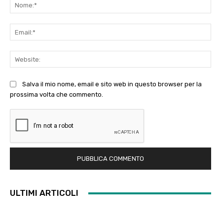
No
Ema
Web
Salva il mio nome, email e sito web in questo browser per la
prossima volta che commento.
ULTIMI ARTICOLI