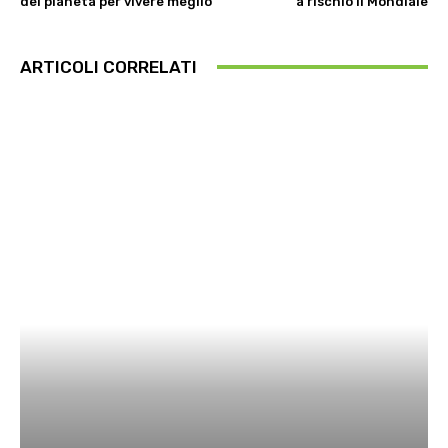
del pianeta per vivere meglio
a rischio il Mondiale
ARTICOLI CORRELATI