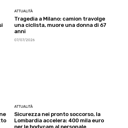
ATTUALITÀ
Tragedia a Milano: camion travolge
si
una ciclista, muore una donna di 67
anni
07/07/2026
ATTUALITÀ
nne
Sicurezza nei pronto soccorso, la
tto
Lombardia accelera: 400 mila euro
per le bodycam al personale