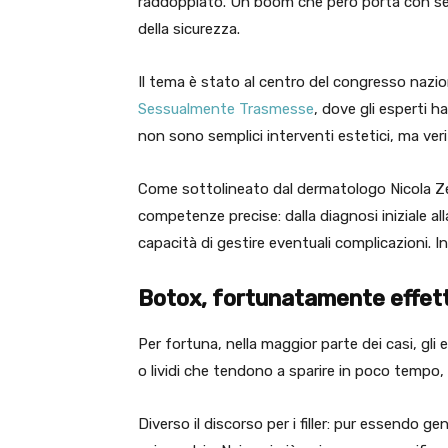
raddoppiato. Un boom che però porta con sé 
della sicurezza.
Il tema è stato al centro del congresso nazio
Sessualmente Trasmesse
, dove gli esperti 
non sono semplici interventi estetici, ma veri 
Come sottolineato dal dermatologo Nicola Ze
competenze precise: dalla diagnosi iniziale al
capacità di gestire eventuali complicazioni. I
Botox, fortunatamente effetti 
Per fortuna, nella maggior parte dei casi, gli eff
o lividi che tendono a sparire in poco tempo,
Diverso il discorso per i filler: pur essendo g