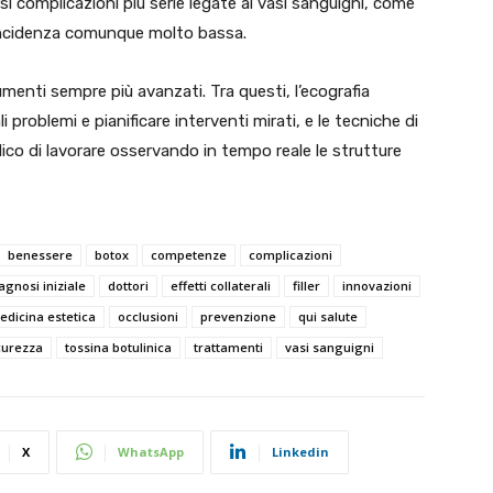
rsi complicazioni più serie legate ai vasi sanguigni, come
’incidenza comunque molto bassa.
umenti sempre più avanzati. Tra questi, l’ecografia
problemi e pianificare interventi mirati, e le tecniche di
co di lavorare osservando in tempo reale le strutture
benessere
botox
competenze
complicazioni
agnosi iniziale
dottori
effetti collaterali
filler
innovazioni
edicina estetica
occlusioni
prevenzione
qui salute
curezza
tossina botulinica
trattamenti
vasi sanguigni
X
WhatsApp
Linkedin