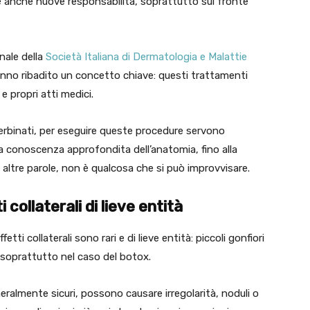
anche nuove responsabilità, soprattutto sul fronte
nale della
Società Italiana di Dermatologia e Malattie
hanno ribadito un concetto chiave: questi trattamenti
e propri atti medici.
rbinati, per eseguire queste procedure servono
la conoscenza approfondita dell’anatomia, fino alla
n altre parole, non è qualcosa che si può improvvisare.
collaterali di lieve entità
etti collaterali sono rari e di lieve entità: piccoli gonfiori
 soprattutto nel caso del botox.
eneralmente sicuri, possono causare irregolarità, noduli o