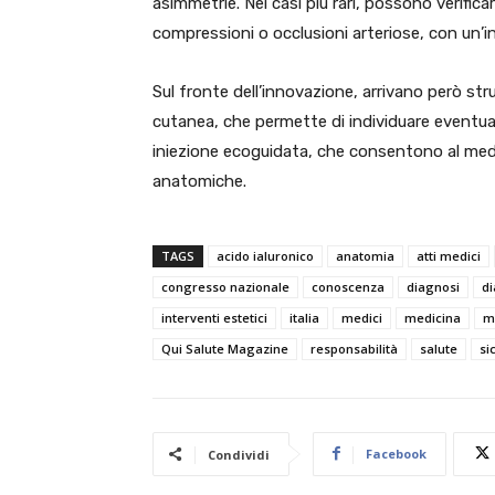
asimmetrie. Nei casi più rari, possono verifica
compressioni o occlusioni arteriose, con un
Sul fronte dell’innovazione, arrivano però str
cutanea, che permette di individuare eventuali 
iniezione ecoguidata, che consentono al medi
anatomiche.
TAGS
acido ialuronico
anatomia
atti medici
congresso nazionale
conoscenza
diagnosi
di
interventi estetici
italia
medici
medicina
m
Qui Salute Magazine
responsabilità
salute
si
Facebook
Condividi