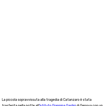
La piccola sopravvissuta alla tragedia di Catanzaro è stata
trasferita nella notte all’
Istituto Giannina Gaslini
di Genova con un