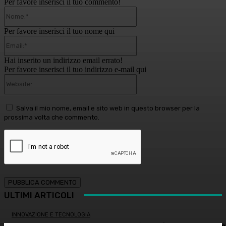
Per favore inserisci il tuo commento!
Nome:*
Per favore inserisci il tuo nome qui
Email:*
Hai inserito un indirizzo email errato!
Per favore inserisci il tuo indirizzo e-mail qui
Website:
Salva il mio nome, email e sito web in questo browser per la
prossima volta che commento.
ULTIMI ARTICOLI
INNOVAZIONE E TECNOLOGIA
Virus creati con l’intelligenza artificiale: è la prima volta n