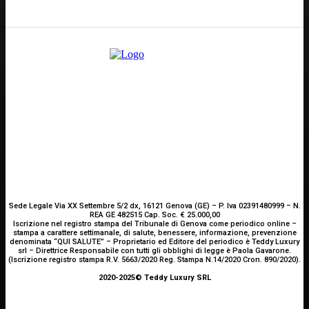
Scrivici
Sede Legale Via XX Settembre 5/2 dx, 16121 Genova (GE) – P. Iva 02391480999 – N.
REA GE 482515 Cap. Soc. € 25.000,00
Iscrizione nel registro stampa del Tribunale di Genova come periodico online –
stampa a carattere settimanale, di salute, benessere, informazione, prevenzione
denominata “QUI SALUTE” – Proprietario ed Editore del periodico è Teddy Luxury
srl – Direttrice Responsabile con tutti gli obblighi di legge è Paola Gavarone.
(Iscrizione registro stampa R.V. 5663/2020 Reg. Stampa N.14/2020 Cron. 890/2020).
2020-2025© Teddy Luxury SRL