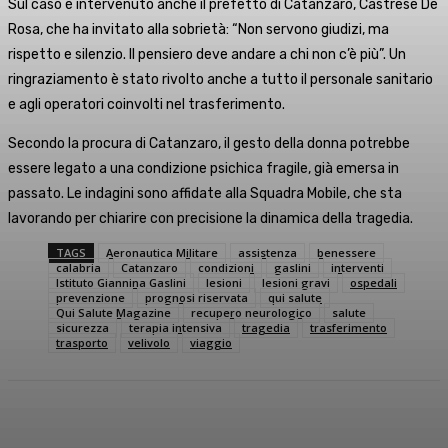
Sul caso è intervenuto anche il prefetto di Catanzaro, Castrese De
Rosa, che ha invitato alla sobrietà: “Non servono giudizi, ma
rispetto e silenzio. Il pensiero deve andare a chi non c’è più”. Un
ringraziamento è stato rivolto anche a tutto il personale sanitario
e agli operatori coinvolti nel trasferimento.
Secondo la procura di Catanzaro, il gesto della donna potrebbe
essere legato a una condizione psichica fragile, già emersa in
passato. Le indagini sono affidate alla Squadra Mobile, che sta
lavorando per chiarire con precisione la dinamica della tragedia.
TAGS
Aeronautica Militare
assistenza
benessere
calabria
Catanzaro
condizioni
gaslini
interventi
Istituto Giannina Gaslini
lesioni
lesioni gravi
ospedali
prevenzione
prognosi riservata
qui salute
Qui Salute Magazine
recupero neurologico
salute
sicurezza
terapia intensiva
tragedia
trasferimento
trasporto
velivolo
viaggio
Facebook
X
WhatsApp
Linkedin