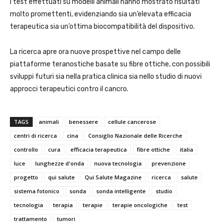
I test effettuati su modelli animali hanno mostrato risultati
molto promettenti, evidenziando sia un’elevata efficacia
terapeutica sia un’ottima biocompatibilità del dispositivo.
La ricerca apre ora nuove prospettive nel campo delle
piattaforme teranostiche basate su fibre ottiche, con possibili
sviluppi futuri sia nella pratica clinica sia nello studio di nuovi
approcci terapeutici contro il cancro.
TAGS
animali
benessere
cellule cancerose
centri di ricerca
cina
Consiglio Nazionale delle Ricerche
controllo
cura
efficacia terapeutica
fibre ottiche
italia
luce
lunghezze d'onda
nuova tecnologia
prevenzione
progetto
qui salute
Qui Salute Magazine
ricerca
salute
sistema fotonico
sonda
sonda intelligente
studio
tecnologia
terapia
terapie
terapie oncologiche
test
trattamento
tumori