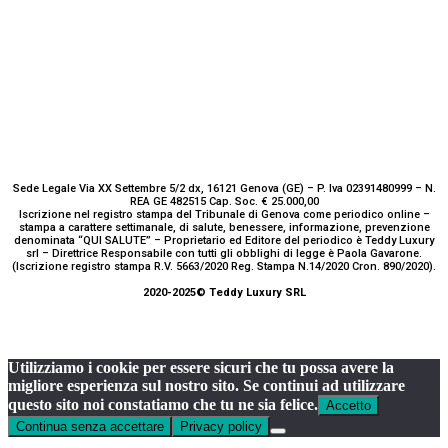
Sede Legale Via XX Settembre 5/2 dx, 16121 Genova (GE) – P. Iva 02391480999 – N.
REA GE 482515 Cap. Soc. € 25.000,00
Iscrizione nel registro stampa del Tribunale di Genova come periodico online –
stampa a carattere settimanale, di salute, benessere, informazione, prevenzione
denominata “QUI SALUTE” – Proprietario ed Editore del periodico è Teddy Luxury
srl – Direttrice Responsabile con tutti gli obblighi di legge è Paola Gavarone.
(Iscrizione registro stampa R.V. 5663/2020 Reg. Stampa N.14/2020 Cron. 890/2020).
2020-2025© Teddy Luxury SRL
Utilizziamo i cookie per essere sicuri che tu possa avere la
migliore esperienza sul nostro sito. Se continui ad utilizzare
questo sito noi constatiamo che tu ne sia felice.
Accetto
Continua senza accettare
Privacy policy