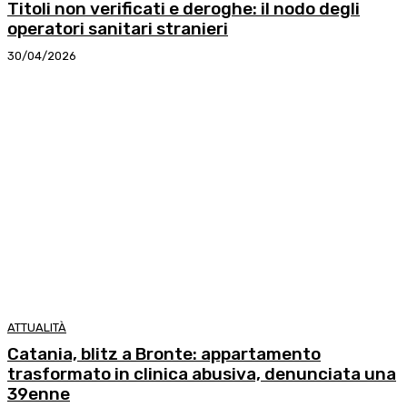
Titoli non verificati e deroghe: il nodo degli
operatori sanitari stranieri
30/04/2026
ATTUALITÀ
Catania, blitz a Bronte: appartamento
trasformato in clinica abusiva, denunciata una
39enne