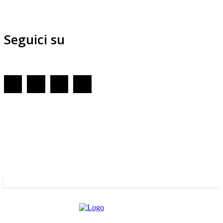
Seguici su
Redazione
GENOVA
– Piazza della Vittoria 11 A Int. A – 16121
E-mail
Scrivici