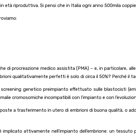
in età riproduttiva. Si pensi che in Italia ogni anno 500mila coppie
troviamo:
cniche di procreazione medico assistita (PMA) – e, in particolare, al
rioni qualitativamente perfetti è solo di circa il 50%? Perché il t
lo screening genetico preimpianto effettuato sulle blastocisti (em
malie cromosomiche incompatibili con l’impianto e con l’evoluzion
oposte a trasferimento in utero di embrioni di buona qualità, o add
 implicato attivamente nell’impianto dell’embrione: un tessuto p