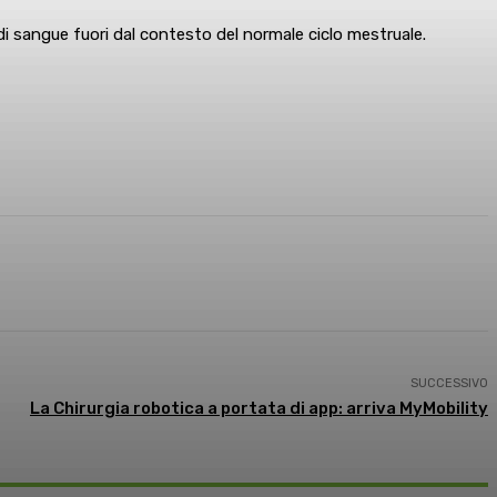
 di sangue fuori dal contesto del normale ciclo mestruale.
SUCCESSIVO
La Chirurgia robotica a portata di app: arriva MyMobility