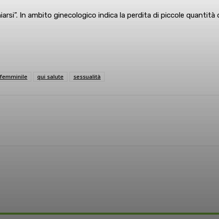
iarsi”. In ambito ginecologico indica la perdita di piccole quantità
à femminile
qui salute
sessualità
sApp
Linkedin