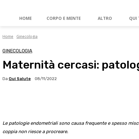
HOME
CORPO E MENTE
ALTRO
QUI 
Home
Ginecologia
GINECOLOGIA
Maternità cercasi: patolog
Da
Qui Salute
08/11/2022
Facebook
X
WhatsApp
Linkedin
Le patologie endometriali sono causa frequente e spesso miscono
coppia non riesce a procreare.