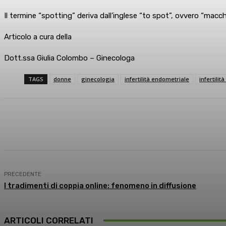
Il termine “spotting” deriva dall’inglese “to spot”, ovvero “macch
Articolo a cura della
Dott.ssa Giulia Colombo – Ginecologa
TAGS
donne
ginecologia
infertilità endometriale
infertilit
Condividi
Facebook
X
What
PRECEDENTE
I tradimenti di coppia online: fenomeno in diffusione
ARTICOLI CORRELATI