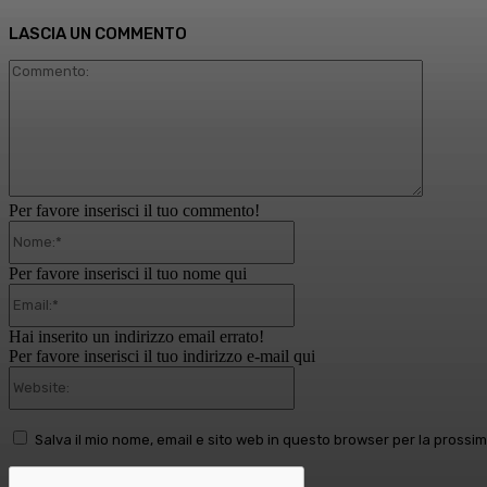
LASCIA UN COMMENTO
Comment
Per favore inserisci il tuo commento!
Nome:*
Per favore inserisci il tuo nome qui
Email:*
Hai inserito un indirizzo email errato!
Per favore inserisci il tuo indirizzo e-mail qui
Website:
Salva il mio nome, email e sito web in questo browser per la pross