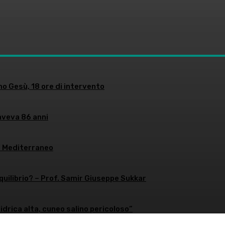
no Gesù, 18 ore di intervento
aveva 86 anni
l Mediterraneo
equilibrio? – Prof. Samir Giuseppe Sukkar
 idrica alta, cuneo salino pericoloso”