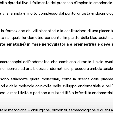
to riproduttivo il fallimento del processo d’impianto embrionale o
o e vi si annida è molto complesso dal punto di vista endocrinolo
 la formazione dei villi placentari e la costituzione di una plac
nel quale l’endometrio consente l’impianto della blastocisti: la su
ite ematiche) in fase periovulatoria o premestruale deve s
macroscopici dell’endometrio che cambiano durante il ciclo ovari
rio ricorrere ad una biopsia endometriale, procedura ambulatorial
 si sono affiancate quelle molecolari, come la ricerca delle plasm
tori e delle molecole coinvolte nello sviluppo endometriale e nel
o la recettività e portano a subfertilità o infertilità endometria
le metodiche – chirurgiche, ormonali, farmacologiche o quant’altr