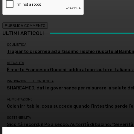
ULTIMI ARTICOLI
OCULISTICA
Trapianto di cornea ad altissimo rischio riuscito al Bambi
ATTUALITÀ
È morto Francesco Guccini: addio al cantautore italiano, 
INNOVAZIONE E TECNOLOGIA
SHARE4MED, dati e governance per misurare la salute de
ALIMENTAZIONE
Colon irritabile: cosa succede quando l’intestino perde l’
SOSTENIBILITÀ
Siccità record, il Po a secco. Autorità di bacino: “Severità