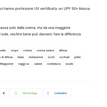
cnici hanno protezione UV certificata: un UPF 50+ blocca
passa solo dalla crema, ma da una maggiore
sole, vestirsi bene può davvero fare la differenza.
pello
corpo
crema
crema solare
difesa
 di difesa
italia
melanoma
occhi
occhiali
pelle
e Magazine
raggi uv
salute
scottatura
scudo
X
WhatsApp
Linkedin