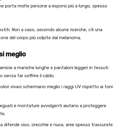
che porta molte persone a esporsi più a lungo, spesso
stiti. Non a caso, secondo alcune ricerche, c’è una
 zone del corpo più colpite dal melanoma.
si meglio
camicie a maniche lunghe e pantaloni leggeri in tessuti
senza far soffrire il caldo.
o colori vivaci schermano meglio i raggi UV rispetto ai toni
i adeguati e montature avvolgenti aiutano a proteggere
te.
ga difende viso, orecchie e nuca, aree spesso trascurate