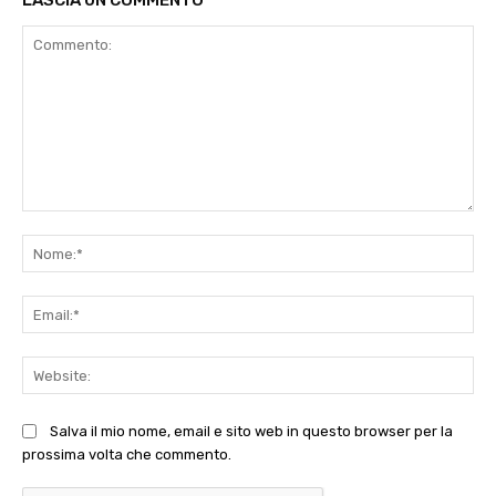
LASCIA UN COMMENTO
Commento:
No
Ema
Web
Salva il mio nome, email e sito web in questo browser per la
prossima volta che commento.