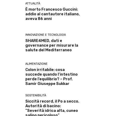
ATTUALITÀ
È morto Francesco Guccini:
addio al cantautore italiano,
aveva 86 anni
INNOVAZIONE E TECNOLOGIA
SHARE4MED, dati e
governance per misurare la
salute del Mediterraneo
ALIMENTAZIONE
Colon irritabile: cosa
succede quando l’intestino
perde l’equilibrio? – Prof.
Samir Giuseppe Sukkar
SOSTENIBILITÀ
Siccità record, il Po a secco.
Autorità di bacino:
“Severità idrica alta, cuneo
salino pericoloso”