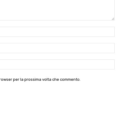
Nome:*
Email:*
Website:
 browser per la prossima volta che commento.