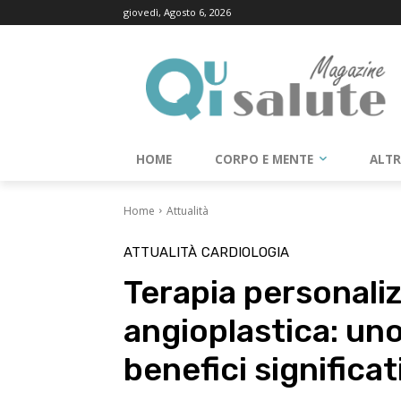
giovedì, Agosto 6, 2026
HOME
CORPO E MENTE
ALT
Home
Attualità
ATTUALITÀ
CARDIOLOGIA
Terapia personali
angioplastica: un
benefici significat