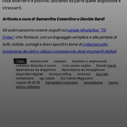
cose divertenti e positive, lasciando da parte quelle angosciose e
stressanti.
Articolo a cura di Samantha Cosentino e Davide Sardi
Gli autori possono essere seguiti sul
canale WhatsApp “TG
Cyber”
che fornisce, con un linguaggio semplice e alla portata di
tutti, notizie, consigli e brevi spunti in tema di
cybersecurity,
protezione dei dati e utilizzo consapevole degli strumenti digitali
.
TAGS
adolescenti
bambini
bambini e adolescenti
cellulare disturbo il sonno
ciclo sonno-veglia
Davide Sardi
dipendenza da dopamina
dipendenza da smartphone
dispositivi digitali
doomscrolling
insonnia
luce blu
melatonina
qui salute
Qui Salute Magazine
regola 20-20-20
Samantha Cosentino
smartphone
sonno
sonno cellulare
Facebook
X
WhatsApp
Linkedin