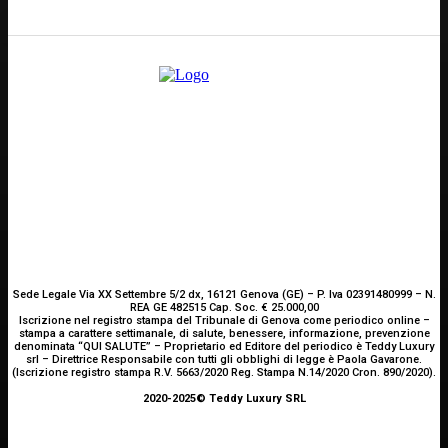
Scrivici
Sede Legale Via XX Settembre 5/2 dx, 16121 Genova (GE) – P. Iva 02391480999 – N.
REA GE 482515 Cap. Soc. € 25.000,00
Iscrizione nel registro stampa del Tribunale di Genova come periodico online –
stampa a carattere settimanale, di salute, benessere, informazione, prevenzione
denominata “QUI SALUTE” – Proprietario ed Editore del periodico è Teddy Luxury
srl – Direttrice Responsabile con tutti gli obblighi di legge è Paola Gavarone.
(Iscrizione registro stampa R.V. 5663/2020 Reg. Stampa N.14/2020 Cron. 890/2020).
2020-2025© Teddy Luxury SRL