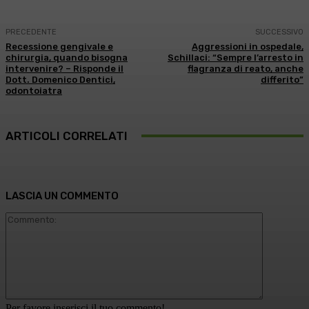
PRECEDENTE
SUCCESSIVO
Recessione gengivale e
Aggressioni in ospedale,
chirurgia, quando bisogna
Schillaci: “Sempre l’arresto in
intervenire? – Risponde il
flagranza di reato, anche
Dott. Domenico Dentici,
differito”
odontoiatra
ARTICOLI CORRELATI
LASCIA UN COMMENTO
Commento
Per favore inserisci il tuo commento!