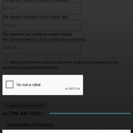
Nome:*
Per favore inserisci il tuo nome qui
Email:*
Hai inserito un indirizzo email errato!
Per favore inserisci il tuo indirizzo e-mail qui
Website:
Salva il mio nome, email e sito web in questo browser per la
prossima volta che commento.
ULTIMI ARTICOLI
INNOVAZIONE E TECNOLOGIA
Virus creati con l’intelligenza artificiale: è la prima volta n