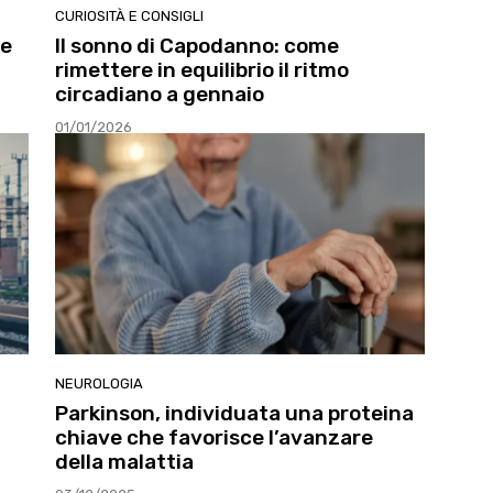
CURIOSITÀ E CONSIGLI
ve
Il sonno di Capodanno: come
rimettere in equilibrio il ritmo
circadiano a gennaio
01/01/2026
NEUROLOGIA
Parkinson, individuata una proteina
chiave che favorisce l’avanzare
della malattia