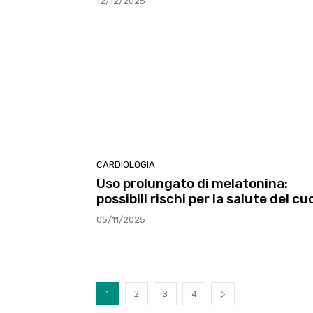
12/12/2025
CARDIOLOGIA
Uso prolungato di melatonina:
possibili rischi per la salute del cu
05/11/2025
1
2
3
4