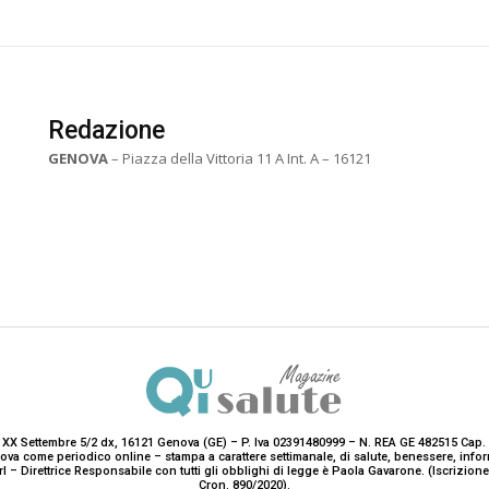
Redazione
GENOVA
– Piazza della Vittoria 11 A Int. A – 16121
 XX Settembre 5/2 dx, 16121 Genova (GE) – P. Iva 02391480999 – N. REA GE 482515 Cap. 
enova come periodico online – stampa a carattere settimanale, di salute, benessere, i
rl – Direttrice Responsabile con tutti gli obblighi di legge è Paola Gavarone. (Iscrizio
Cron. 890/2020).