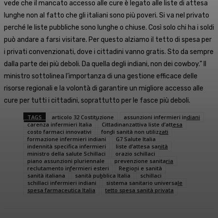
vede che il mancato accesso alle cure è legato alle liste di attesa
lunghe non al fatto che gli italiani sono più poveri. Si va nel privato
perché le liste pubbliche sono lunghe o chiuse. Così solo chi ha i soldi
può andare a farsi visitare. Per questo alziamo il tetto di spesa per
i privati convenzionati, dove i cittadini vanno gratis. Sto da sempre
dalla parte dei più deboli. Da quella degli indiani, non dei cowboy.” Il
ministro sottolinea l’importanza di una gestione efficace delle
risorse regionali e la volontà di garantire un migliore accesso alle
cure per tutti i cittadini, soprattutto per le fasce più deboli.
TAGS
articolo 32 Costituzione
assunzioni infermieri indiani
carenza infermieri Italia
Cittadinanzattiva liste d’attesa
costo farmaci innovativi
fondi sanità non utilizzati
formazione infermieri indiani
G7 Salute Italia
indennità specifica infermieri
liste d’attesa sanità
ministro della salute Schillaci
orazio schillaci
piano assunzioni pluriennale
prevenzione sanitaria
reclutamento infermieri esteri
Regioni e sanità
sanità italiana
sanità pubblica Italia
schillaci
schillaci infermieri indiani
sistema sanitario universale
spesa farmaceutica Italia
tetto spesa sanità privata