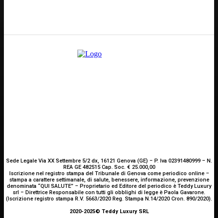
E-mail
Scrivici
Sede Legale Via XX Settembre 5/2 dx, 16121 Genova (GE) – P. Iva 02391480999 – N.
REA GE 482515 Cap. Soc. € 25.000,00
Iscrizione nel registro stampa del Tribunale di Genova come periodico online –
stampa a carattere settimanale, di salute, benessere, informazione, prevenzione
denominata “QUI SALUTE” – Proprietario ed Editore del periodico è Teddy Luxury
srl – Direttrice Responsabile con tutti gli obblighi di legge è Paola Gavarone.
(Iscrizione registro stampa R.V. 5663/2020 Reg. Stampa N.14/2020 Cron. 890/2020).
2020-2025© Teddy Luxury SRL