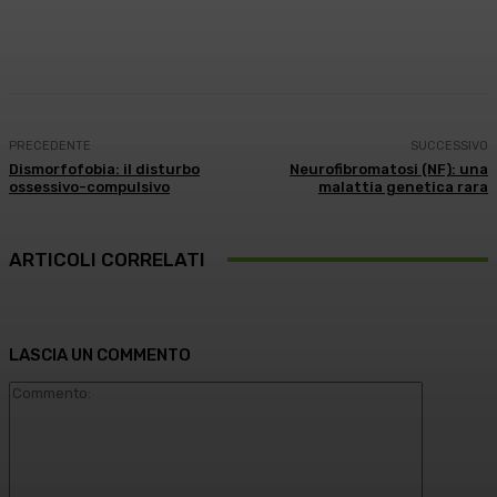
Facebook
X
WhatsApp
Linkedin
PRECEDENTE
SUCCESSIVO
Dismorfofobia: il disturbo
Neurofibromatosi (NF): una
ossessivo-compulsivo
malattia genetica rara
ARTICOLI CORRELATI
LASCIA UN COMMENTO
Commento