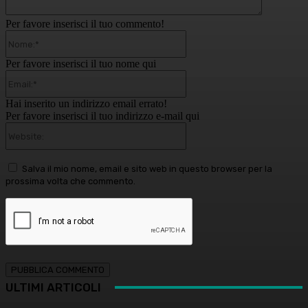
Per favore inserisci il tuo commento!
Nome:*
Per favore inserisci il tuo nome qui
Email:*
Hai inserito un indirizzo email errato!
Per favore inserisci il tuo indirizzo e-mail qui
Website:
Salva il mio nome, email e sito web in questo browser per la
prossima volta che commento.
ULTIMI ARTICOLI