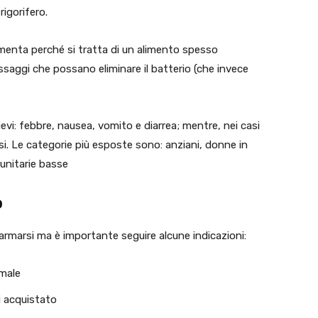
igorifero.
umenta perché si tratta di un alimento spesso
aggi che possano eliminare il batterio (che invece
ievi: febbre, nausea, vomito e diarrea; mentre, nei casi
si. Le categorie più esposte sono: anziani, donne in
unitarie basse
o
armarsi ma è importante seguire alcune indicazioni:
rmale
i acquistato