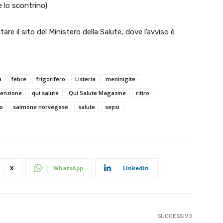
e lo scontrino)
are il sito del Ministero della Salute, dove l’avviso è
a
febre
frigorifero
Listeria
meninigite
venzione
qui salute
Qui Salute Magazine
ritiro
o
salmone norvegese
salute
sepsi
X
WhatsApp
Linkedin
SUCCESSIVO