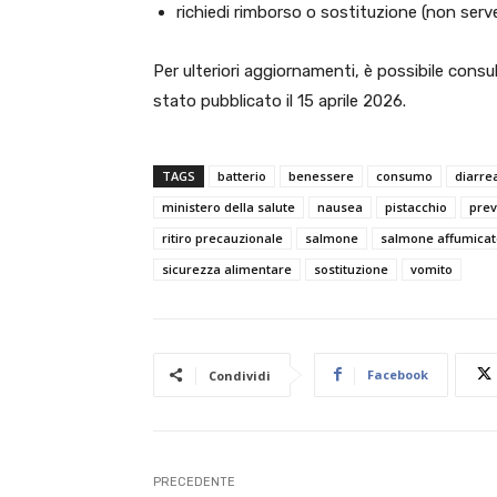
richiedi rimborso o sostituzione (non serv
Per ulteriori aggiornamenti, è possibile consult
stato pubblicato il 15 aprile 2026.
TAGS
batterio
benessere
consumo
diarre
ministero della salute
nausea
pistacchio
pre
ritiro precauzionale
salmone
salmone affumicat
sicurezza alimentare
sostituzione
vomito
Facebook
Condividi
PRECEDENTE