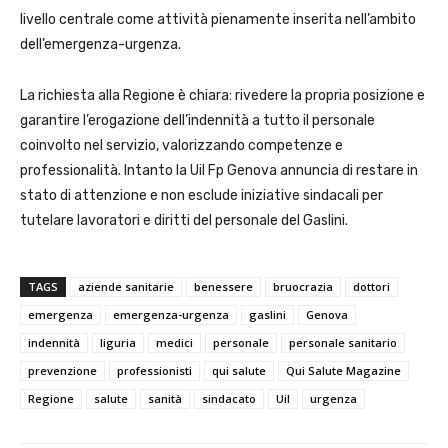
livello centrale come attività pienamente inserita nell’ambito
dell’emergenza-urgenza.
La richiesta alla Regione è chiara: rivedere la propria posizione e
garantire l’erogazione dell’indennità a tutto il personale
coinvolto nel servizio, valorizzando competenze e
professionalità. Intanto la Uil Fp Genova annuncia di restare in
stato di attenzione e non esclude iniziative sindacali per
tutelare lavoratori e diritti del personale del Gaslini.
TAGS
aziende sanitarie
benessere
bruocrazia
dottori
emergenza
emergenza-urgenza
gaslini
Genova
indennità
liguria
medici
personale
personale sanitario
prevenzione
professionisti
qui salute
Qui Salute Magazine
Regione
salute
sanità
sindacato
Uil
urgenza