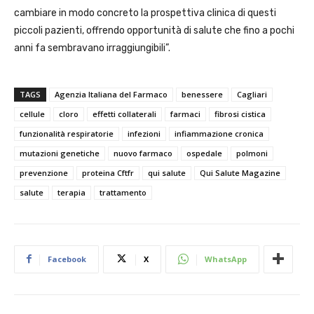
cambiare in modo concreto la prospettiva clinica di questi
piccoli pazienti, offrendo opportunità di salute che fino a pochi
anni fa sembravano irraggiungibili”.
TAGS
Agenzia Italiana del Farmaco
benessere
Cagliari
cellule
cloro
effetti collaterali
farmaci
fibrosi cistica
funzionalità respiratorie
infezioni
infiammazione cronica
mutazioni genetiche
nuovo farmaco
ospedale
polmoni
prevenzione
proteina Cftfr
qui salute
Qui Salute Magazine
salute
terapia
trattamento
Facebook
X
WhatsApp