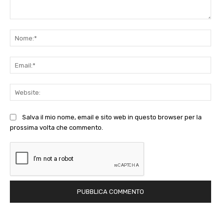
Commento:
No
Ema
Web
Salva il mio nome, email e sito web in questo browser per la
prossima volta che commento.