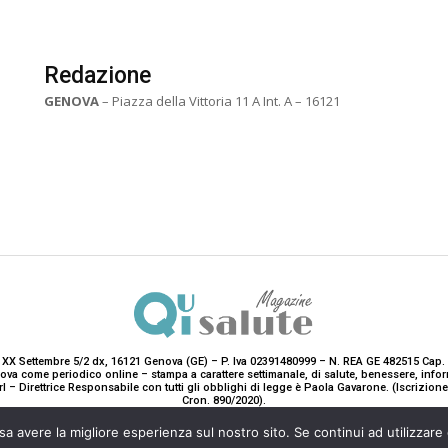
Redazione
GENOVA
– Piazza della Vittoria 11 A Int. A – 16121
 XX Settembre 5/2 dx, 16121 Genova (GE) – P. Iva 02391480999 – N. REA GE 482515 Cap. 
enova come periodico online – stampa a carattere settimanale, di salute, benessere, i
rl – Direttrice Responsabile con tutti gli obblighi di legge è Paola Gavarone. (Iscrizio
Cron. 890/2020).
2020-2025© Teddy Luxury SRL
sa avere la migliore esperienza sul nostro sito. Se continui ad utilizzare