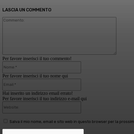
LASCIA UN COMMENTO
Comment
Per favore inserisci il tuo commento!
Nome:*
Per favore inserisci il tuo nome qui
Email:*
Hai inserito un indirizzo email errato!
Per favore inserisci il tuo indirizzo e-mail qui
Website:
Salva il mio nome, email e sito web in questo browser per la pross