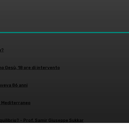
o?
no Gesù, 18 ore di intervento
aveva 86 anni
l Mediterraneo
equilibrio? – Prof. Samir Giuseppe Sukkar