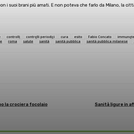
on i suoi brani più amati. E non poteva che farlo da Milano, la ci
e
controlli
controlli periodici
cura
esito
Fabio Concato
immunote
ne
roma
salute
sanità
sanità pubblica
sanità pubblica milanese
sApp
Linkedin
po la crociera focolaio
Sanità ligure in 