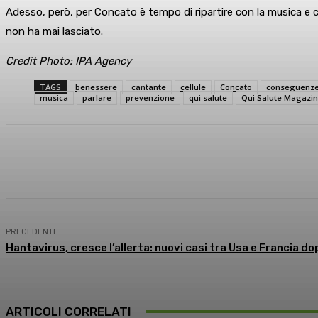
Adesso, però, per Concato è tempo di ripartire con la musica e c
non ha mai lasciato.
Credit Photo: IPA Agency
TAGS
benessere
cantante
cellule
Concato
conseguenz
musica
parlare
prevenzione
qui salute
Qui Salute Magazi
Condividi
Facebook
X
What
PRECEDENTE
Hantavirus, cresce l’allerta: nuovi casi tra Usa e Francia do
ARTICOLI CORRELATI