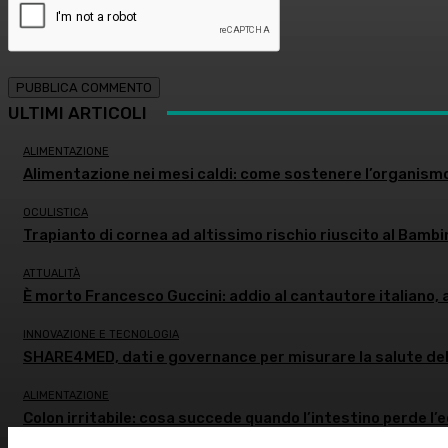
ULTIMI ARTICOLI
ALIMENTAZIONE
Alimentazione nei mesi caldi: come sostenere l’organism
OCULISTICA
Trapianto di cornea ad altissimo rischio riuscito al Bambi
ATTUALITÀ
È morto Francesco Guccini: addio al cantautore italiano, 
INNOVAZIONE E TECNOLOGIA
SHARE4MED, dati e governance per misurare la salute de
ALIMENTAZIONE
Colon irritabile: cosa succede quando l’intestino perde l’