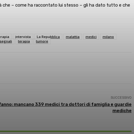
ttà che – come ha raccontato lui stesso – gli ha dato tutto e che
rapia
intervista
La Repubblica
malattia
medici
milano
segnali
terapia
tumore
SUCCESSIVO
affanno: mancano 339 medici tra dottori di famiglia e guardie
mediche