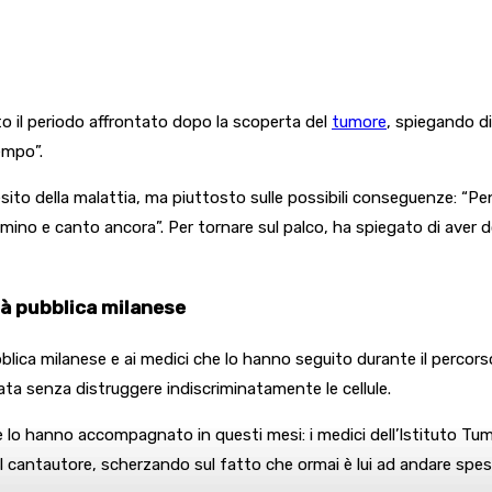
o il periodo affrontato dopo la scoperta del
tumore
, spiegando d
empo”.
sito della malattia, ma piuttosto sulle possibili conseguenze: “Pe
mino e canto ancora”. Per tornare sul palco, ha spiegato di aver d
tà pubblica milanese
blica milanese e ai medici che lo hanno seguito durante il percors
ata senza distruggere indiscriminatamente le cellule.
o hanno accompagnato in questi mesi: i medici dell’Istituto Tumori 
l cantautore, scherzando sul fatto che ormai è lui ad andare spesso 